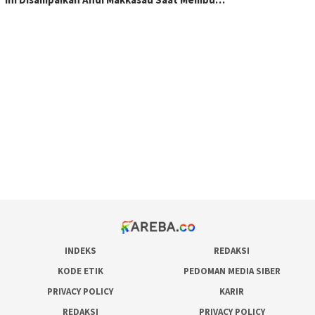
scatter hitam mahjong rekomendasi
maxwin slot online
pola rumus slot gacor
admin slot gacor
situs judi online
bonus scatter hitam mahjong
pakar pola gacor slot online
prediksi juara taruhan bola
INDEKS
REDAKSI
KODE ETIK
PEDOMAN MEDIA SIBER
PRIVACY POLICY
KARIR
REDAKSI
PRIVACY POLICY