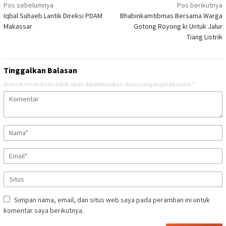
Navigasi
Pos sebelumnya
Pos berikutnya
Iqbal Suhaeb Lantik Direksi PDAM
Bhabinkamtibmas Bersama Warga
pos
Makassar
Gotong Royong ki Untuk Jalur
Tiang Listrik
Tinggalkan Balasan
Alamat email Anda tidak akan dipublikasikan.
Ruas yang wajib ditandai
*
Simpan nama, email, dan situs web saya pada peramban ini untuk
komentar saya berikutnya.