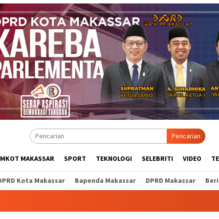
Pencarian
EMKOT MAKASSAR
SPORT
TEKNOLOGI
SELEBRITI
VIDEO
T
DPRD Kota Makassar
Bapenda Makassar
DPRD Makassar
Ber