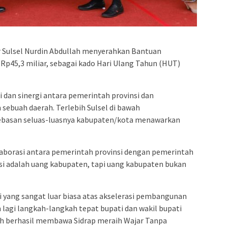
admin s
situs ju
bonus s
pakar p
 Sulsel Nurdin Abdullah menyerahkan Bantuan
prediks
p45,3 miliar, sebagai kado Hari Ulang Tahun (HUT)
 dan sinergi antara pemerintah provinsi dan
ebuah daerah. Terlebih Sulsel di bawah
asan seluas-luasnya kabupaten/kota menawarkan
olaborasi antara pemerintah provinsi dengan pemerintah
si adalah uang kabupaten, tapi uang kabupaten bukan
i yang sangat luar biasa atas akselerasi pembangunan
um lagi langkah-langkah tepat bupati dan wakil bupati
dah berhasil membawa Sidrap meraih Wajar Tanpa