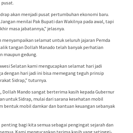
 pusat.
Sidrap akan menjadi pusat pertumbuhan ekonomi baru.
. Jangan menilai Pak Bupati dan Wakilnya pada awal, tapi
akhir masa jabatannya,” jelasnya.
n menyampaikan selamat untuk seluruh jajaran Pemda
 balik tangan Dollah Manado telah banyak perhatian
an maupun gedung.
awesi Selatan kami mengucapkan selamat hari jadi
a dengan hari jadi ini bisa memegang teguh prinsip
akat Sidrap,” tuturnya.
, Dollah Mando sangat berterima kasih kepada Gubernur
n untuk Sidrap, mulai dari sarana kesehatan mobil
m bentuk mobil damkar dan bantuan keuangan sebanyak
ti penting bagi kita semua sebagai pengingat sejarah dan
a semua. Kami mengucapkan terima kasih yang setinggi-