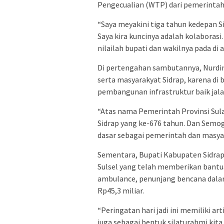
Pengecualian (WTP) dari pemerintah
“Saya meyakini tiga tahun kedepan 
Saya kira kuncinya adalah kolaborasi
nilailah bupati dan wakilnya pada di 
Di pertengahan sambutannya, Nurdi
serta masyarakyat Sidrap, karena di
pembangunan infrastruktur baik jal
“Atas nama Pemerintah Provinsi Sul
Sidrap yang ke-676 tahun. Dan Semog
dasar sebagai pemerintah dan masyar
Sementara, Bupati Kabupaten Sidrap
Sulsel yang telah memberikan bantua
ambulance, penunjang bencana dala
Rp45,3 miliar.
“Peringatan hari jadi ini memiliki ar
juga sebagai bentuk silaturahmi kit