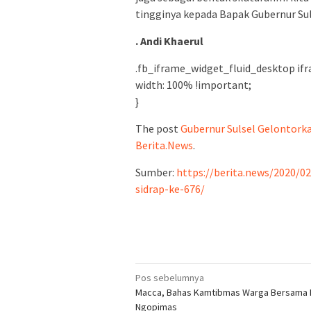
tingginya kepada Bapak Gubernur Sul
. Andi Khaerul
.fb_iframe_widget_fluid_desktop ifr
width: 100% !important;
}
The post
Gubernur Sulsel Gelontorka
Berita.News
.
Sumber:
https://berita.news/2020/0
sidrap-ke-676/
Navigasi
Pos sebelumnya
Macca, Bahas Kamtibmas Warga Bersama P
pos
Ngopimas