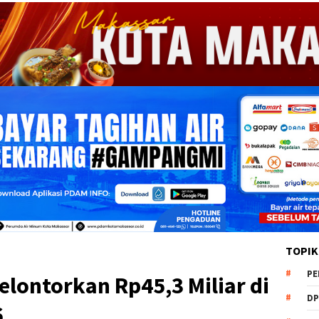
TOPIK
PE
elontorkan Rp45,3 Miliar di
DP
6