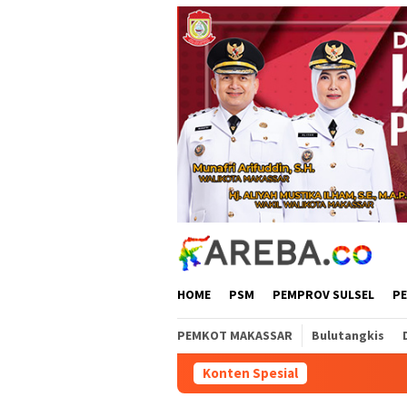
Loncat
ke
konten
HOME
PSM
PEMPROV SULSEL
P
PEMKOT MAKASSAR
Bulutangkis
Konten Spesial