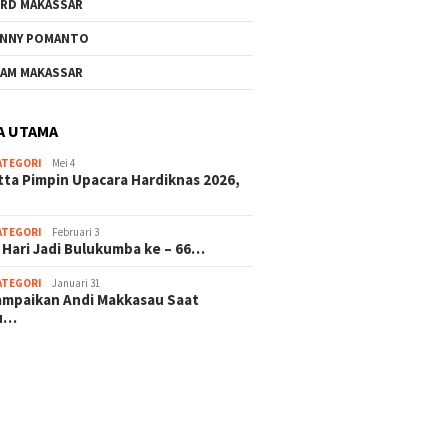
RD MAKASSAR
NNY POMANTO
AM MAKASSAR
A UTAMA
ATEGORI
Mei 4
tta Pimpin Upacara Hardiknas 2026,
ATEGORI
Februari 3
 Hari Jadi Bulukumba ke – 66…
ATEGORI
Januari 31
sampaikan Andi Makkasau Saat
u…
 hitam mahjong rekomendasi
slot online
mus slot gacor