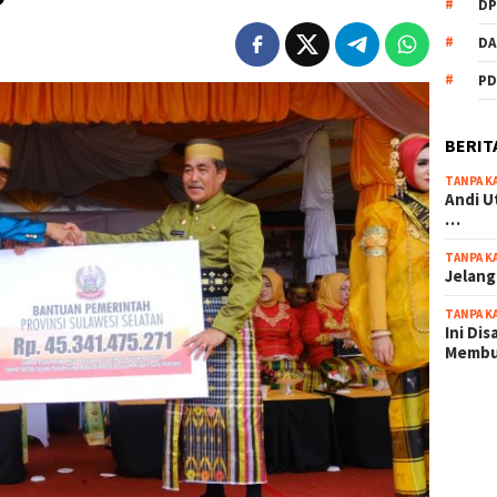
DP
DA
PD
BERIT
TANPA K
Andi U
…
TANPA K
Jelang
TANPA K
Ini Di
Memb
scatter
maxwin 
pola ru