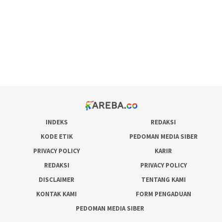
admin slot gacor
situs judi online
bonus scatter hitam mahjong
pakar pola gacor slot online
prediksi juara taruhan bola
INDEKS
REDAKSI
KODE ETIK
PEDOMAN MEDIA SIBER
PRIVACY POLICY
KARIR
REDAKSI
PRIVACY POLICY
DISCLAIMER
TENTANG KAMI
KONTAK KAMI
FORM PENGADUAN
PEDOMAN MEDIA SIBER