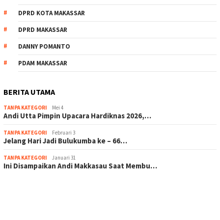
DPRD KOTA MAKASSAR
DPRD MAKASSAR
DANNY POMANTO
PDAM MAKASSAR
BERITA UTAMA
TANPA KATEGORI
Mei 4
Andi Utta Pimpin Upacara Hardiknas 2026,…
TANPA KATEGORI
Februari 3
Jelang Hari Jadi Bulukumba ke – 66…
TANPA KATEGORI
Januari 31
Ini Disampaikan Andi Makkasau Saat Membu…
scatter hitam mahjong rekomendasi
maxwin slot online
pola rumus slot gacor