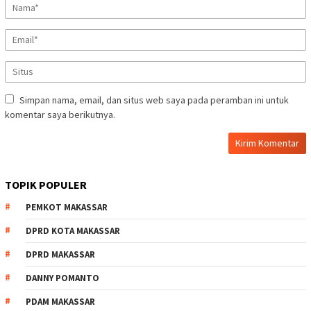
Simpan nama, email, dan situs web saya pada peramban ini untuk
komentar saya berikutnya.
TOPIK POPULER
PEMKOT MAKASSAR
DPRD KOTA MAKASSAR
DPRD MAKASSAR
DANNY POMANTO
PDAM MAKASSAR