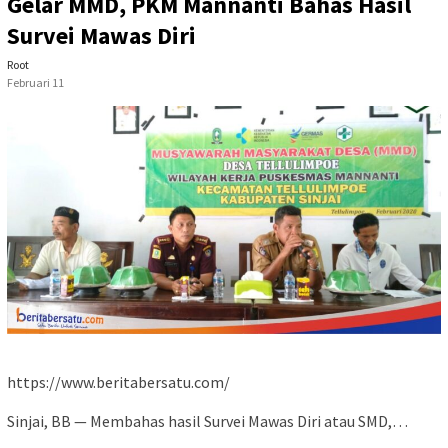
Gelar MMD, PKM Mannanti Bahas Hasil
Survei Mawas Diri
Root
Februari 11
https://www.beritabersatu.com/
Sinjai, BB — Membahas hasil Survei Mawas Diri atau SMD,…