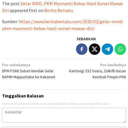
The post
Gelar MMD, PKM Mannanti Bahas Hasil Survei Mawas
Diri
appeared first on
Berita Bersatu
.
Sumber:
https://www.beritabersatu.com/2020/02/gelar-mmd-
pkm-mannanti-bahas-hasil-survei-mawas-diri/
SEBARKAN
Navigasi
Pos sebelumnya
Pos berikutnya
DPM PGMI Sulsel Hendak Gelar
Kantongi 332 Suara, Zulkifli Hasan
pos
RAPIM Mappattabe ke Kakanwil
Kembali Pimpin PAN
Tinggalkan Balasan
Alamat email Anda tidak akan dipublikasikan.
Ruas yang wajib ditandai
*