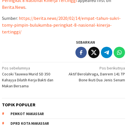
Peringkat 8 Nasional Kinerja Tertinggi
appeared first on
Berita.News
.
Sumber:
https://berita.news/2020/02/14/empat-tahun-sukri-
tomy-pimpin-bulukumba-peringkat-8-nasional-kinerja-
tertinggi/
SEBARKAN
Navigasi
Pos sebelumnya
Pos berikutnya
Cocoki Tauwwa Murid SD 350
Aktif Berolahraga, Danrem 141 TP
pos
Kahayya Dilatih Kerja Bakti dan
Bone Ikuti Dua Jenis Senam
Makan Bersama
TOPIK POPULER
PEMKOT MAKASSAR
DPRD KOTA MAKASSAR