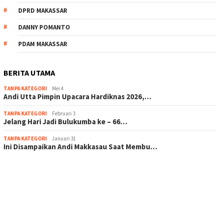
DPRD MAKASSAR
DANNY POMANTO
PDAM MAKASSAR
BERITA UTAMA
TANPA KATEGORI
Mei 4
Andi Utta Pimpin Upacara Hardiknas 2026,…
TANPA KATEGORI
Februari 3
Jelang Hari Jadi Bulukumba ke – 66…
TANPA KATEGORI
Januari 31
Ini Disampaikan Andi Makkasau Saat Membu…
scatter hitam mahjong rekomendasi
maxwin slot online
pola rumus slot gacor
admin slot gacor