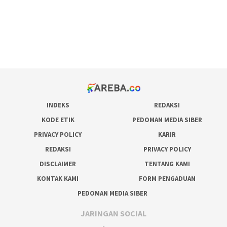
situs judi online
bonus scatter hitam mahjong
pakar pola gacor slot online
prediksi juara taruhan bola
INDEKS
REDAKSI
KODE ETIK
PEDOMAN MEDIA SIBER
PRIVACY POLICY
KARIR
REDAKSI
PRIVACY POLICY
DISCLAIMER
TENTANG KAMI
KONTAK KAMI
FORM PENGADUAN
PEDOMAN MEDIA SIBER
JARINGAN SOCIAL