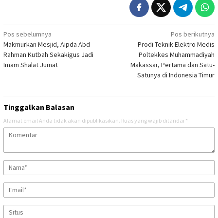
Navigasi
Pos sebelumnya
Pos berikutnya
Makmurkan Mesjid, Aipda Abd
Prodi Teknik Elektro Medis
pos
Rahman Kutbah Sekakigus Jadi
Poltekkes Muhammadiyah
Imam Shalat Jumat
Makassar, Pertama dan Satu-
Satunya di Indonesia Timur
Tinggalkan Balasan
Alamat email Anda tidak akan dipublikasikan.
Ruas yang wajib ditandai
*