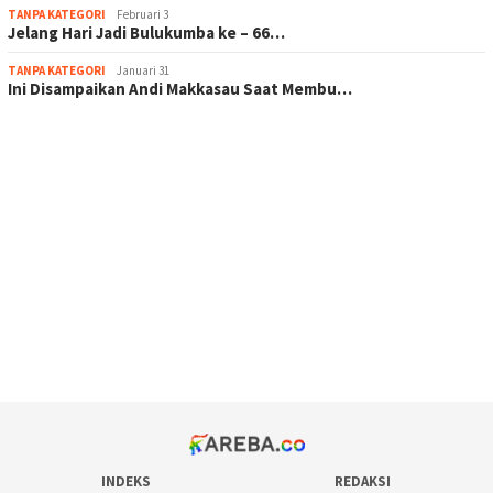
TANPA KATEGORI
Februari 3
Jelang Hari Jadi Bulukumba ke – 66…
TANPA KATEGORI
Januari 31
Ini Disampaikan Andi Makkasau Saat Membu…
scatter hitam mahjong rekomendasi
maxwin slot online
pola rumus slot gacor
admin slot gacor
situs judi online
bonus scatter hitam mahjong
pakar pola gacor slot online
prediksi juara taruhan bola
INDEKS
REDAKSI