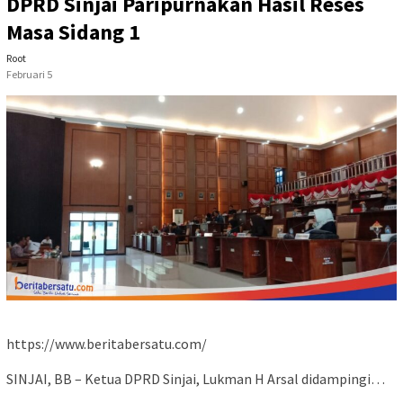
DPRD Sinjai Paripurnakan Hasil Reses
Masa Sidang 1
Root
Februari 5
https://www.beritabersatu.com/
SINJAI, BB – Ketua DPRD Sinjai, Lukman H Arsal didampingi…