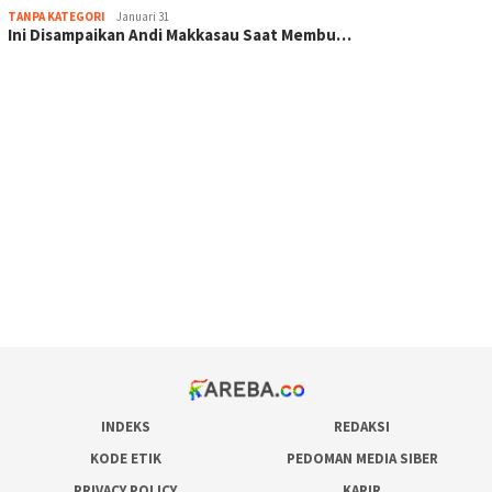
TANPA KATEGORI
Januari 31
Ini Disampaikan Andi Makkasau Saat Membu…
scatter hitam mahjong rekomendasi
maxwin slot online
pola rumus slot gacor
admin slot gacor
situs judi online
bonus scatter hitam mahjong
pakar pola gacor slot online
prediksi juara taruhan bola
INDEKS
REDAKSI
KODE ETIK
PEDOMAN MEDIA SIBER
PRIVACY POLICY
KARIR