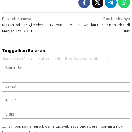
Navigasi
Pos sebelumnya
Pos berikutnya
Rupiah Rabu Pagi Melemah 17 Poin
Mahasiswa dan Ganjar Berdebat di
pos
Menjadi Rp13.711
UMY
Tinggalkan Balasan
Alamat email Anda tidak akan dipublikasikan.
Ruas yang wajib ditandai
*
Simpan nama, email, dan situs web saya pada peramban ini untuk