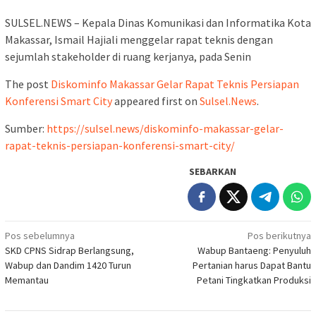
SULSEL.NEWS – Kepala Dinas Komunikasi dan Informatika Kota
Makassar, Ismail Hajiali menggelar rapat teknis dengan
sejumlah stakeholder di ruang kerjanya, pada Senin
The post
Diskominfo Makassar Gelar Rapat Teknis Persiapan
Konferensi Smart City
appeared first on
Sulsel.News
.
Sumber:
https://sulsel.news/diskominfo-makassar-gelar-
rapat-teknis-persiapan-konferensi-smart-city/
SEBARKAN
Navigasi
Pos sebelumnya
Pos berikutnya
SKD CPNS Sidrap Berlangsung,
Wabup Bantaeng: Penyuluh
pos
Wabup dan Dandim 1420 Turun
Pertanian harus Dapat Bantu
Memantau
Petani Tingkatkan Produksi