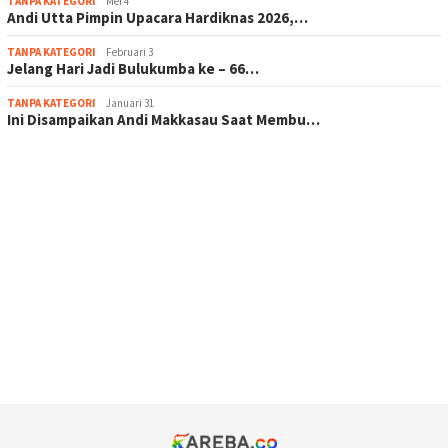
TANPA KATEGORI
Mei 4
Andi Utta Pimpin Upacara Hardiknas 2026,…
TANPA KATEGORI
Februari 3
Jelang Hari Jadi Bulukumba ke – 66…
TANPA KATEGORI
Januari 31
Ini Disampaikan Andi Makkasau Saat Membu…
scatter hitam mahjong rekomendasi
maxwin slot online
pola rumus slot gacor
admin slot gacor
situs judi online
bonus scatter hitam mahjong
pakar pola gacor slot online
prediksi juara taruhan bola