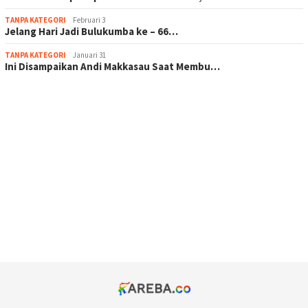
TANPA KATEGORI
Februari 3
Jelang Hari Jadi Bulukumba ke – 66…
TANPA KATEGORI
Januari 31
Ini Disampaikan Andi Makkasau Saat Membu…
scatter hitam mahjong rekomendasi
maxwin slot online
pola rumus slot gacor
admin slot gacor
situs judi online
bonus scatter hitam mahjong
pakar pola gacor slot online
prediksi juara taruhan bola