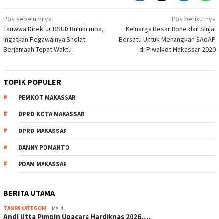
Navigasi
Pos sebelumnya
Pos berikutnya
Tauwwa Direktur RSUD Bulukumba,
Keluarga Besar Bone dan Sinjai
pos
Ingatkan Pegawainya Sholat
Bersatu Untuk Menangkan SAdAP
Berjamaah Tepat Waktu
di Piwalkot Makassar 2020
TOPIK POPULER
PEMKOT MAKASSAR
DPRD KOTA MAKASSAR
DPRD MAKASSAR
DANNY POMANTO
PDAM MAKASSAR
BERITA UTAMA
TANPA KATEGORI
Mei 4
Andi Utta Pimpin Upacara Hardiknas 2026,…