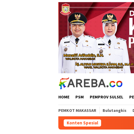
Loncat
ke
konten
HOME
PSM
PEMPROV SULSEL
P
PEMKOT MAKASSAR
Bulutangkis
Konten Spesial