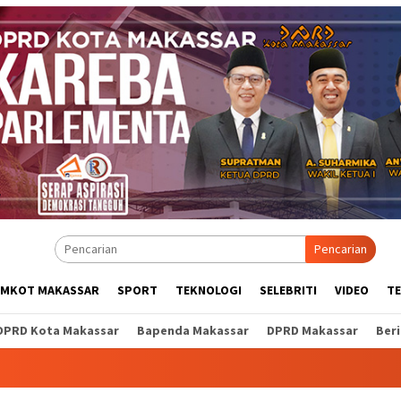
Pencarian
EMKOT MAKASSAR
SPORT
TEKNOLOGI
SELEBRITI
VIDEO
T
DPRD Kota Makassar
Bapenda Makassar
DPRD Makassar
Ber