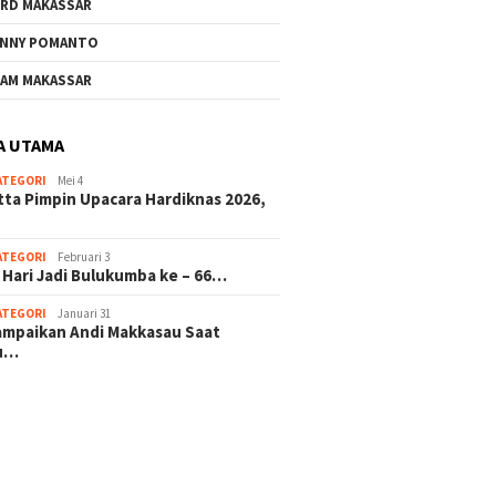
RD MAKASSAR
NNY POMANTO
AM MAKASSAR
A UTAMA
ATEGORI
Mei 4
tta Pimpin Upacara Hardiknas 2026,
ATEGORI
Februari 3
 Hari Jadi Bulukumba ke – 66…
ATEGORI
Januari 31
sampaikan Andi Makkasau Saat
u…
 hitam mahjong rekomendasi
slot online
mus slot gacor