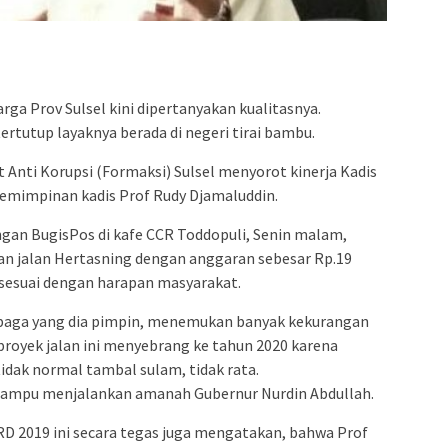
admin s
situs ju
bonus s
pakar p
rga Prov Sulsel kini dipertanyakan kualitasnya.
prediks
tertutup layaknya berada di negeri tirai bambu.
 Anti Korupsi (Formaksi) Sulsel menyorot kinerja Kadis
pemimpinan kadis Prof Rudy Djamaluddin.
gan BugisPos di kafe CCR Toddopuli, Senin malam,
n jalan Hertasning dengan anggaran sebesar Rp.19
ak sesuai dengan harapan masyarakat.
lembaga yang dia pimpin, menemukan banyak kekurangan
 proyek jalan ini menyebrang ke tahun 2020 karena
tidak normal tambal sulam, tidak rata.
 mampu menjalankan amanah Gubernur Nurdin Abdullah.
D 2019 ini secara tegas juga mengatakan, bahwa Prof