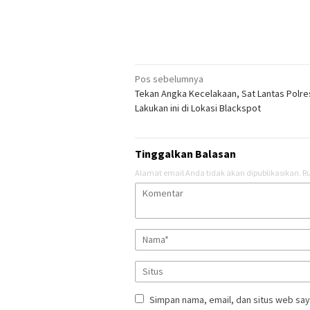
Navigasi
Pos sebelumnya
Tekan Angka Kecelakaan, Sat Lantas Polr
pos
Lakukan ini di Lokasi Blackspot
Tinggalkan Balasan
Alamat email Anda tidak akan dipublikasikan.
Ru
Simpan nama, email, dan situs web say