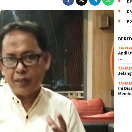
DP
DA
PD
BERIT
TANPA K
Andi U
…
TANPA K
Jelang
TANPA K
Ini Di
Memb
scatter
maxwin 
pola ru