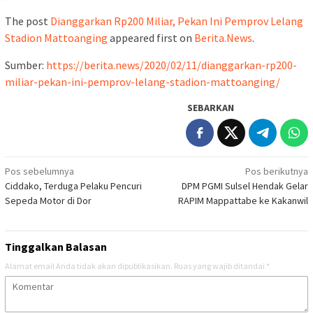
The post
Dianggarkan Rp200 Miliar, Pekan Ini Pemprov Lelang
Stadion Mattoanging
appeared first on
Berita.News
.
Sumber:
https://berita.news/2020/02/11/dianggarkan-rp200-
miliar-pekan-ini-pemprov-lelang-stadion-mattoanging/
SEBARKAN
Navigasi
Pos sebelumnya
Pos berikutnya
Ciddako, Terduga Pelaku Pencuri
DPM PGMI Sulsel Hendak Gelar
pos
Sepeda Motor di Dor
RAPIM Mappattabe ke Kakanwil
Tinggalkan Balasan
Alamat email Anda tidak akan dipublikasikan.
Ruas yang wajib ditandai
*