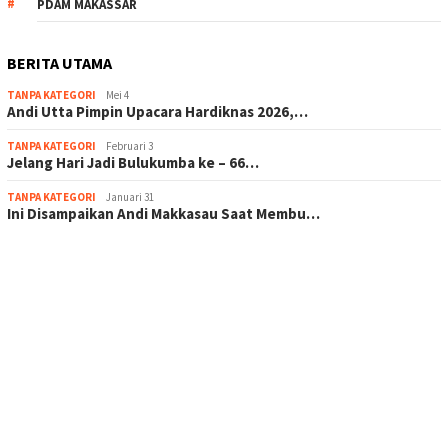
PDAM MAKASSAR
BERITA UTAMA
TANPA KATEGORI
Mei 4
Andi Utta Pimpin Upacara Hardiknas 2026,…
TANPA KATEGORI
Februari 3
Jelang Hari Jadi Bulukumba ke – 66…
TANPA KATEGORI
Januari 31
Ini Disampaikan Andi Makkasau Saat Membu…
scatter hitam mahjong rekomendasi
maxwin slot online
pola rumus slot gacor
admin slot gacor
situs judi online
bonus scatter hitam mahjong
pakar pola gacor slot online