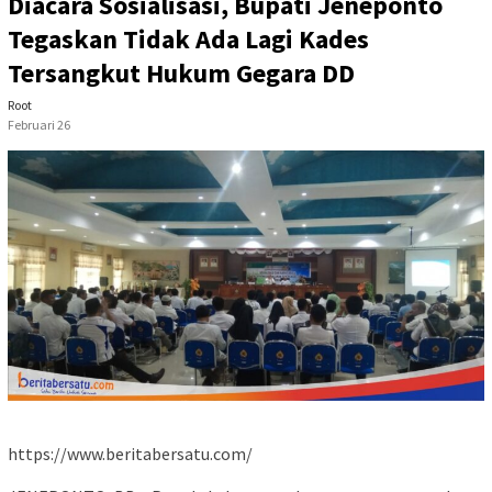
Diacara Sosialisasi, Bupati Jeneponto
Tegaskan Tidak Ada Lagi Kades
Tersangkut Hukum Gegara DD
Root
Februari 26
https://www.beritabersatu.com/