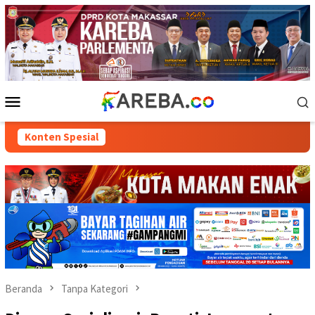
Loncat
ke
konten
Menu
Mobile
Konten Spesial
Beranda
Tanpa Kategori