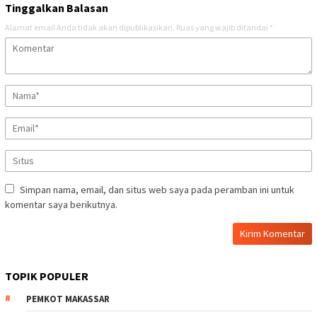
Tinggalkan Balasan
Alamat email Anda tidak akan dipublikasikan.
Ruas yang wajib ditandai
*
Simpan nama, email, dan situs web saya pada peramban ini untuk
komentar saya berikutnya.
TOPIK POPULER
PEMKOT MAKASSAR