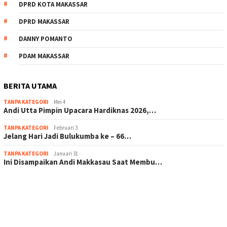
DPRD KOTA MAKASSAR
DPRD MAKASSAR
DANNY POMANTO
PDAM MAKASSAR
BERITA UTAMA
TANPA KATEGORI
Mei 4
Andi Utta Pimpin Upacara Hardiknas 2026,…
TANPA KATEGORI
Februari 3
Jelang Hari Jadi Bulukumba ke – 66…
TANPA KATEGORI
Januari 31
Ini Disampaikan Andi Makkasau Saat Membu…
scatter hitam mahjong rekomendasi
maxwin slot online
pola rumus slot gacor