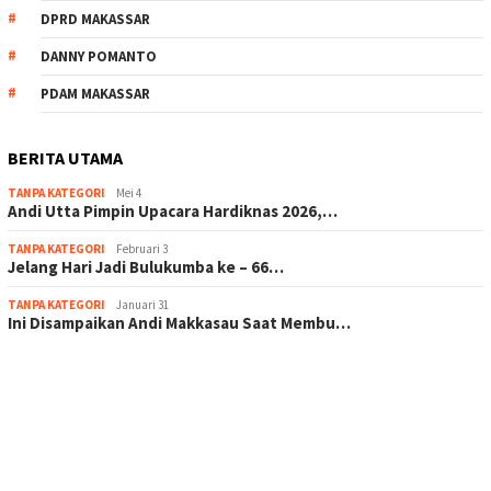
DPRD MAKASSAR
DANNY POMANTO
PDAM MAKASSAR
BERITA UTAMA
TANPA KATEGORI
Mei 4
Andi Utta Pimpin Upacara Hardiknas 2026,…
TANPA KATEGORI
Februari 3
Jelang Hari Jadi Bulukumba ke – 66…
TANPA KATEGORI
Januari 31
Ini Disampaikan Andi Makkasau Saat Membu…
scatter hitam mahjong rekomendasi
maxwin slot online
pola rumus slot gacor
admin slot gacor