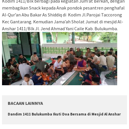
Kodim 1411/Blk berbagi pada kegiatan Jum’at Berkah, dengan
membagikan Snack kepada Anak pondok pesantren penghafal
Al-Qur’an Abu Bakar As Shiddiq di Kodim Jl.Parojai Taccorong
Kec Gantarang. Kemudian Jama’ah Sholat Jumat di mesjid Al-
Anshar 1411/Blk Jl. Jend Ahmad Yani Caile Kab. Bulukumba.
BACAAN LAINNYA
Dandim 1411 Bulukumba Ikuti Doa Bersama di Mesjid Al Anshar