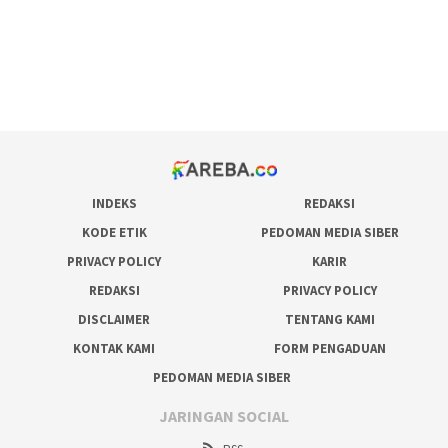
situs judi online
bonus scatter hitam mahjong
pakar pola gacor slot online
prediksi juara taruhan bola
INDEKS
REDAKSI
KODE ETIK
PEDOMAN MEDIA SIBER
PRIVACY POLICY
KARIR
REDAKSI
PRIVACY POLICY
DISCLAIMER
TENTANG KAMI
KONTAK KAMI
FORM PENGADUAN
PEDOMAN MEDIA SIBER
JARINGAN SOCIAL