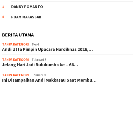
DANNY POMANTO
PDAM MAKASSAR
BERITA UTAMA
TANPA KATEGORI
Mei 4
Andi Utta Pimpin Upacara Hardiknas 2026,…
TANPA KATEGORI
Februari 3
Jelang Hari Jadi Bulukumba ke – 66…
TANPA KATEGORI
Januari 31
Ini Disampaikan Andi Makkasau Saat Membu…
scatter hitam mahjong rekomendasi
maxwin slot online
pola rumus slot gacor
admin slot gacor
situs judi online