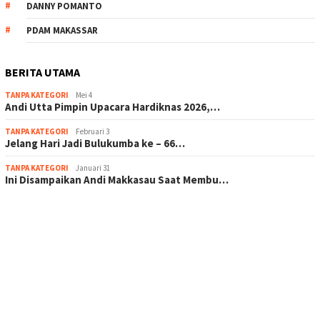
DANNY POMANTO
PDAM MAKASSAR
BERITA UTAMA
TANPA KATEGORI
Mei 4
Andi Utta Pimpin Upacara Hardiknas 2026,…
TANPA KATEGORI
Februari 3
Jelang Hari Jadi Bulukumba ke – 66…
TANPA KATEGORI
Januari 31
Ini Disampaikan Andi Makkasau Saat Membu…
scatter hitam mahjong rekomendasi
maxwin slot online
pola rumus slot gacor
admin slot gacor
situs judi online
bonus scatter hitam mahjong