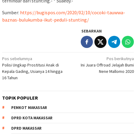
terhindar dari stunting.- * Suaedy.-
Sumber:
https://bugispos.com/2020/02/10/cocoki-tauwwa-
baznas-bulukumba-ikut-peduli-stunting/
SEBARKAN
Navigasi
Pos sebelumnya
Pos berikutnya
Polisi Ungkap Prostitusi Anak di
Ini Juara Offroad Jelajah Bumi
pos
Kepala Gading, Usianya 14 hingga
Nene Mallomo 2020
16 Tahun
TOPIK POPULER
PEMKOT MAKASSAR
DPRD KOTA MAKASSAR
DPRD MAKASSAR