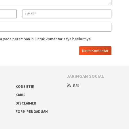
a pada peramban ini untuk komentar saya berikutnya.
JARINGAN SOCIAL
RSS
KODE ETIK
KARIR
DISCLAIMER
FORM PENGADUAN