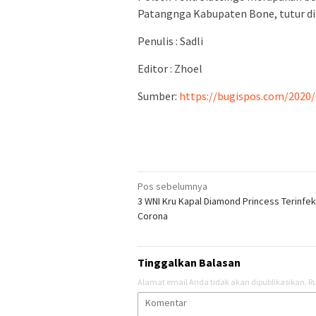
Patangnga Kabupaten Bone, tutur di
Penulis : Sadli
Editor : Zhoel
Sumber:
https://bugispos.com/2020/
Navigasi
Pos sebelumnya
3 WNI Kru Kapal Diamond Princess Terinfeks
pos
Corona
Tinggalkan Balasan
Alamat email Anda tidak akan dipublikasikan.
Ru