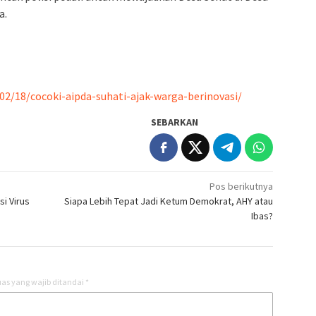
a.
02/18/cocoki-aipda-suhati-ajak-warga-berinovasi/
SEBARKAN
Pos berikutnya
i Virus
Siapa Lebih Tepat Jadi Ketum Demokrat, AHY atau
Ibas?
as yang wajib ditandai
*