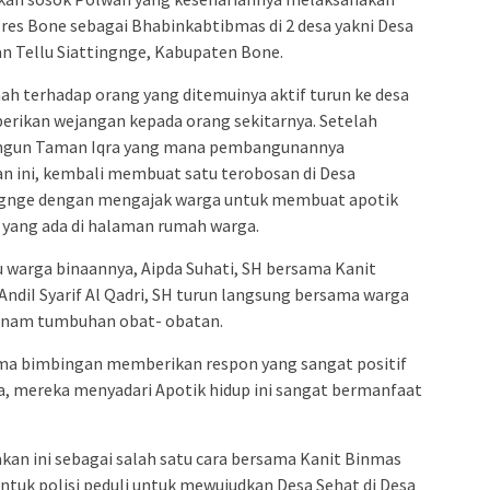
admin s
lres Bone sebagai Bhabinkabtibmas di 2 desa yakni Desa
situs ju
n Tellu Siattingnge, Kabupaten Bone.
bonus s
pakar p
mah terhadap orang yang ditemuinya aktif turun ke desa
rikan wejangan kepada orang sekitarnya. Setelah
prediks
gun Taman Iqra yang mana pembangunannya
an ini, kembali membuat satu terobosan di Desa
ngnge dengan mengajak warga untuk membuat apotik
ang ada di halaman rumah warga.
u warga binaannya, Aipda Suhati, SH bersama Kanit
AndiI Syarif Al Qadri, SH turun langsung bersama warga
nam tumbuhan obat- obatan.
a bimbingan memberikan respon yang sangat positif
a, mereka menyadari Apotik hidup ini sangat bermanfaat
an ini sebagai salah satu cara bersama Kanit Binmas
ntuk polisi peduli untuk mewujudkan Desa Sehat di Desa