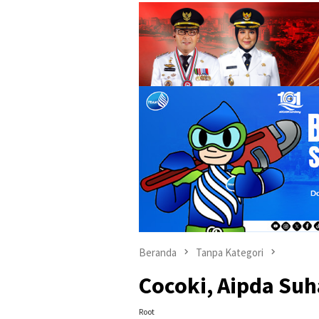
Beranda
Tanpa Kategori
Cocoki, Aipda Suh
Root