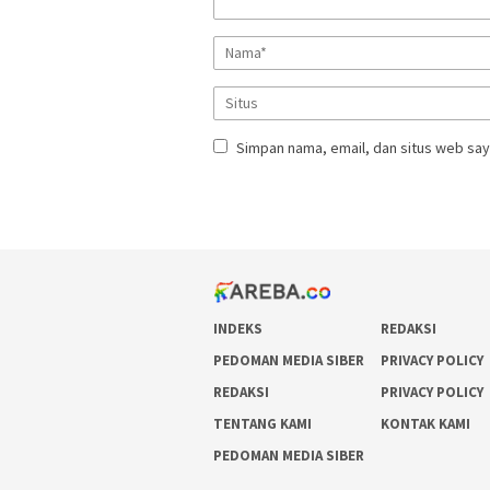
Simpan nama, email, dan situs web say
INDEKS
REDAKSI
PEDOMAN MEDIA SIBER
PRIVACY POLICY
REDAKSI
PRIVACY POLICY
TENTANG KAMI
KONTAK KAMI
PEDOMAN MEDIA SIBER