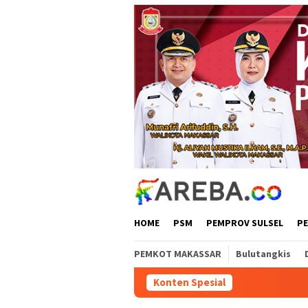
Loncat
ke
konten
HOME
PSM
PEMPROV SULSEL
P
PEMKOT MAKASSAR
Bulutangkis
Konten Spesial