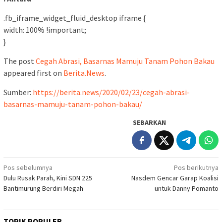
.fb_iframe_widget_fluid_desktop iframe {
width: 100% !important;
}
The post
Cegah Abrasi, Basarnas Mamuju Tanam Pohon Bakau
appeared first on
Berita.News
.
Sumber:
https://berita.news/2020/02/23/cegah-abrasi-
basarnas-mamuju-tanam-pohon-bakau/
SEBARKAN
Navigasi
Pos sebelumnya
Pos berikutnya
Dulu Rusak Parah, Kini SDN 225
Nasdem Gencar Garap Koalisi
pos
Bantimurung Berdiri Megah
untuk Danny Pomanto
TOPIK POPULER