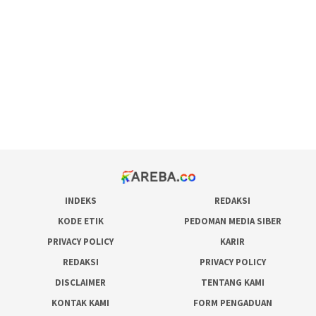
maxwin slot online
pola rumus slot gacor
admin slot gacor
situs judi online
bonus scatter hitam mahjong
pakar pola gacor slot online
prediksi juara taruhan bola
INDEKS
REDAKSI
KODE ETIK
PEDOMAN MEDIA SIBER
PRIVACY POLICY
KARIR
REDAKSI
PRIVACY POLICY
DISCLAIMER
TENTANG KAMI
KONTAK KAMI
FORM PENGADUAN