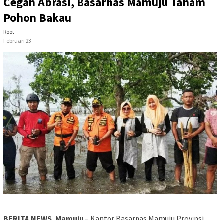
Cegah Abrasi, Basarnas Mamuju Tanam
Pohon Bakau
Root
Februari 23
BERITA.NEWS, Mamuju
– Kantor Basarnas Mamuju Provinsi