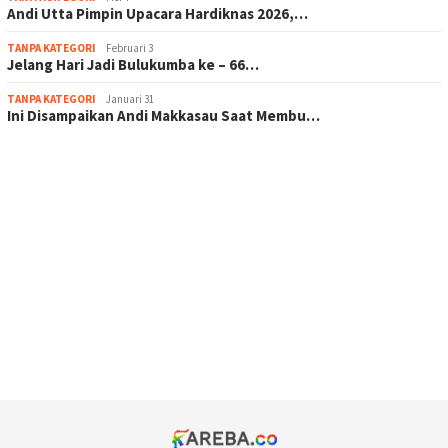
Andi Utta Pimpin Upacara Hardiknas 2026,…
TANPA KATEGORI
Februari 3
Jelang Hari Jadi Bulukumba ke – 66…
TANPA KATEGORI
Januari 31
Ini Disampaikan Andi Makkasau Saat Membu…
scatter hitam mahjong rekomendasi
maxwin slot online
pola rumus slot gacor
admin slot gacor
situs judi online
bonus scatter hitam mahjong
pakar pola gacor slot online
prediksi juara taruhan bola