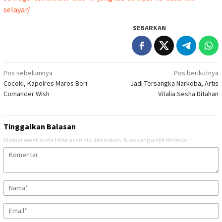
selayar/
SEBARKAN
Navigasi
Pos sebelumnya
Pos berikutnya
Cocoki, Kapolres Maros Beri
Jadi Tersangka Narkoba, Artis
pos
Comander Wish
Vitalia Sesha Ditahan
Tinggalkan Balasan
Alamat email Anda tidak akan dipublikasikan.
Ruas yang wajib ditandai
*