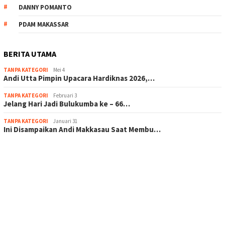
DANNY POMANTO
PDAM MAKASSAR
BERITA UTAMA
TANPA KATEGORI
Mei 4
Andi Utta Pimpin Upacara Hardiknas 2026,…
TANPA KATEGORI
Februari 3
Jelang Hari Jadi Bulukumba ke – 66…
TANPA KATEGORI
Januari 31
Ini Disampaikan Andi Makkasau Saat Membu…
scatter hitam mahjong rekomendasi
maxwin slot online
pola rumus slot gacor
admin slot gacor
situs judi online
bonus scatter hitam mahjong