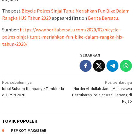
The post
Bicycle Polres Sinjai Turut Meriahkan Fun Bike Dalam
Rangka HJS Tahun 2020
appeared first on
Berita Bersatu
.
Sumber:
https://www.beritabersatu.com/2020/02/bicycle-
polres-sinjai-turut-meriahkan-fun-bike-dalam-rangka-hjs-
tahun-2020/
SEBARKAN
Navigasi
Pos sebelumnya
Pos berikutnya
Iqbal Suhaeb Kampanye Tumbler ki
Nurdin Abdullah Jamu Mahasiswa
pos
di HPSN 2020
Pertukaran Pelajar Asal Jepang di
Rujab
TOPIK POPULER
PEMKOT MAKASSAR