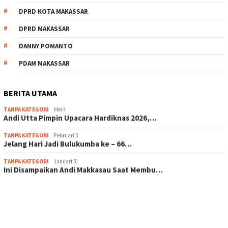
DPRD KOTA MAKASSAR
DPRD MAKASSAR
DANNY POMANTO
PDAM MAKASSAR
BERITA UTAMA
TANPA KATEGORI
Mei 4
Andi Utta Pimpin Upacara Hardiknas 2026,…
TANPA KATEGORI
Februari 3
Jelang Hari Jadi Bulukumba ke – 66…
TANPA KATEGORI
Januari 31
Ini Disampaikan Andi Makkasau Saat Membu…
scatter hitam mahjong rekomendasi
maxwin slot online
pola rumus slot gacor