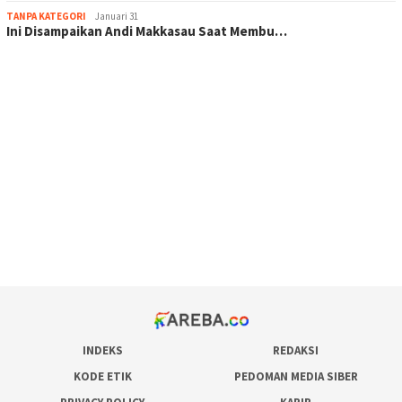
TANPA KATEGORI
Januari 31
Ini Disampaikan Andi Makkasau Saat Membu…
scatter hitam mahjong rekomendasi
maxwin slot online
pola rumus slot gacor
admin slot gacor
situs judi online
bonus scatter hitam mahjong
pakar pola gacor slot online
prediksi juara taruhan bola
INDEKS
REDAKSI
KODE ETIK
PEDOMAN MEDIA SIBER