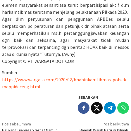
elemen masyarakat senantiasa turut berpartisipasi aktif dlm
harkamtibmas terutama menjelang pelaksanaan Pilkada 2020.
Agar dlm penyusunan dan penggunaan APBDes selalu
berpatokan pd peraturan dan petunjuk dr pihak atasan serta
selalu memperhatikan mslh pertanggungjawaban keuangan
dgn baik dan seksama, agar masyarakat tidak mudah
terprovokasi dan terpancing dgn berita2 HOAX baik di medsos
atau di dunia nyata.”Tuturnya. (Awhy)
Copyright ©
PT. WARGATA DOT COM
Sumber:
https://www.wargata.com/2020/02/bhabinkamtibmas-polsek-
mappideceng.html
SEBARKAN
Navigasi
Pos sebelumnya
Pos berikutnya
Hal yang Dianggap Sehat Namun
Banyak Wajah Baru di Pilwali,