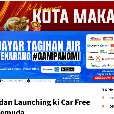
TOPIK
PE
 dan Launching ki Car Free
DP
 Pemuda