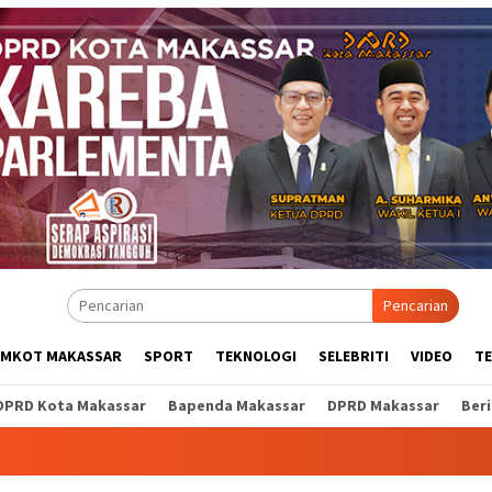
Pencarian
EMKOT MAKASSAR
SPORT
TEKNOLOGI
SELEBRITI
VIDEO
T
DPRD Kota Makassar
Bapenda Makassar
DPRD Makassar
Ber