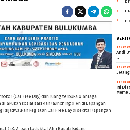
DP
DA
PD
BERIT
TANPA K
Andi U
…
TANPA K
Jelang
TANPA K
Ini Di
Memb
motor (Car Free Day) dan ruang terbuka olahraga,
dilakukan sosialisasi dan launching oleh di Lapangan
scatter
i dijadwalkan kegiatan Car Free Day di sekitar lapangan
maxwin 
pola ru
t (28/2) pagi tadi, Staf Ahli Bupati Bidang