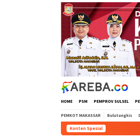
Loncat
ke
konten
HOME
PSM
PEMPROV SULSEL
P
PEMKOT MAKASSAR
Bulutangkis
Konten Spesial