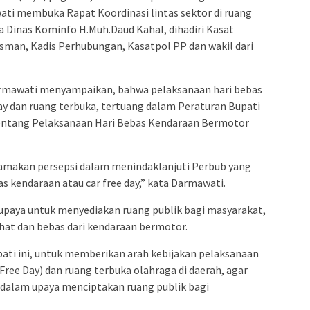
admin s
i membuka Rapat Koordinasi lintas sektor di ruang
situs ju
la Dinas Kominfo H.Muh.Daud Kahal, dihadiri Kasat
bonus s
Kasman, Kadis Perhubungan, Kasatpol PP dan wakil dari
pakar p
prediks
rmawati menyampaikan, bahwa pelaksanaan hari bebas
ay dan ruang terbuka, tertuang dalam Peraturan Bupati
ntang Pelaksanaan Hari Bebas Kendaraan Bermotor
nyamakan persepsi dalam menindaklanjuti Perbub yang
s kendaraan atau car free day,” kata Darmawati.
 upaya untuk menyediakan ruang publik bagi masyarakat,
hat dan bebas dari kendaraan bermotor.
ati ini, untuk memberikan arah kebijakan pelaksanaan
ree Day) dan ruang terbuka olahraga di daerah, agar
l dalam upaya menciptakan ruang publik bagi