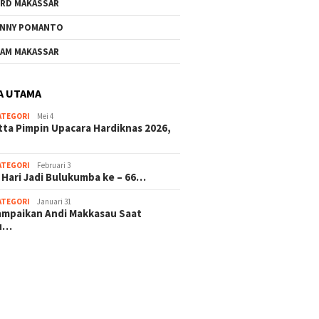
RD MAKASSAR
NNY POMANTO
AM MAKASSAR
A UTAMA
ATEGORI
Mei 4
tta Pimpin Upacara Hardiknas 2026,
ATEGORI
Februari 3
 Hari Jadi Bulukumba ke – 66…
ATEGORI
Januari 31
sampaikan Andi Makkasau Saat
u…
 hitam mahjong rekomendasi
slot online
mus slot gacor