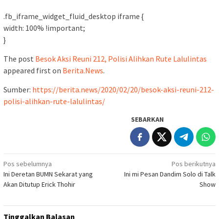
.fb_iframe_widget_fluid_desktop iframe {
width: 100% !important;
}
The post
Besok Aksi Reuni 212, Polisi Alihkan Rute Lalulintas
appeared first on
Berita.News
.
Sumber:
https://berita.news/2020/02/20/besok-aksi-reuni-212-
polisi-alihkan-rute-lalulintas/
SEBARKAN
Navigasi
Pos sebelumnya
Pos berikutnya
Ini Deretan BUMN Sekarat yang
Ini mi Pesan Dandim Solo di Talk
pos
Akan Ditutup Erick Thohir
Show
Tinggalkan Balasan