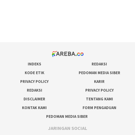
situs judi online
bonus scatter hitam mahjong
pakar pola gacor slot online
prediksi juara taruhan bola
INDEKS
REDAKSI
KODE ETIK
PEDOMAN MEDIA SIBER
PRIVACY POLICY
KARIR
REDAKSI
PRIVACY POLICY
DISCLAIMER
TENTANG KAMI
KONTAK KAMI
FORM PENGADUAN
PEDOMAN MEDIA SIBER
JARINGAN SOCIAL