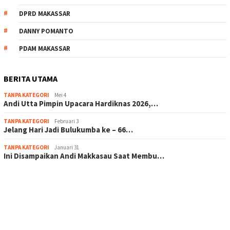
DPRD MAKASSAR
DANNY POMANTO
PDAM MAKASSAR
BERITA UTAMA
TANPA KATEGORI
Mei 4
Andi Utta Pimpin Upacara Hardiknas 2026,…
TANPA KATEGORI
Februari 3
Jelang Hari Jadi Bulukumba ke – 66…
TANPA KATEGORI
Januari 31
Ini Disampaikan Andi Makkasau Saat Membu…
scatter hitam mahjong rekomendasi
maxwin slot online
pola rumus slot gacor
admin slot gacor