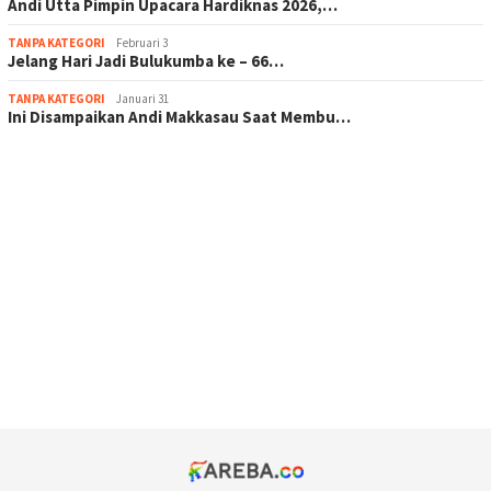
Andi Utta Pimpin Upacara Hardiknas 2026,…
TANPA KATEGORI
Februari 3
Jelang Hari Jadi Bulukumba ke – 66…
TANPA KATEGORI
Januari 31
Ini Disampaikan Andi Makkasau Saat Membu…
scatter hitam mahjong rekomendasi
maxwin slot online
pola rumus slot gacor
admin slot gacor
situs judi online
bonus scatter hitam mahjong
pakar pola gacor slot online
prediksi juara taruhan bola