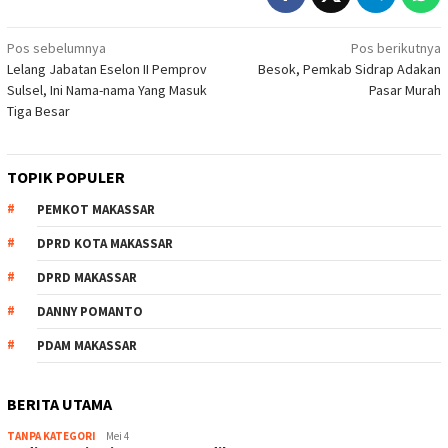
Navigasi
Pos sebelumnya
Pos berikutnya
Lelang Jabatan Eselon II Pemprov
Besok, Pemkab Sidrap Adakan
pos
Sulsel, Ini Nama-nama Yang Masuk
Pasar Murah
Tiga Besar
TOPIK POPULER
PEMKOT MAKASSAR
DPRD KOTA MAKASSAR
DPRD MAKASSAR
DANNY POMANTO
PDAM MAKASSAR
BERITA UTAMA
TANPA KATEGORI
Mei 4