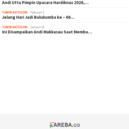
Andi Utta Pimpin Upacara Hardiknas 2026,…
TANPA KATEGORI
Februari 3
Jelang Hari Jadi Bulukumba ke – 66…
TANPA KATEGORI
Januari 31
Ini Disampaikan Andi Makkasau Saat Membu…
scatter hitam mahjong rekomendasi
maxwin slot online
pola rumus slot gacor
admin slot gacor
situs judi online
bonus scatter hitam mahjong
pakar pola gacor slot online
prediksi juara taruhan bola