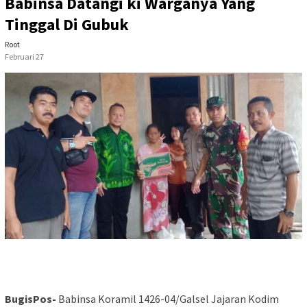
Babinsa Datangi ki Warganya Yang
Tinggal Di Gubuk
Root
Februari 27
BugisPos-
Babinsa Koramil 1426-04/Galsel Jajaran Kodim