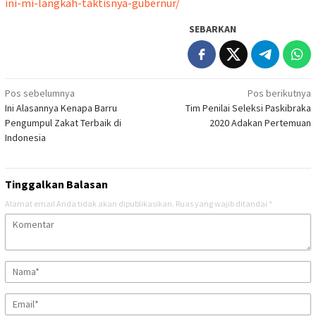
ini-mi-langkah-taktisnya-gubernur/
SEBARKAN
Navigasi
Pos sebelumnya
Pos berikutnya
Ini Alasannya Kenapa Barru
Tim Penilai Seleksi Paskibraka
pos
Pengumpul Zakat Terbaik di
2020 Adakan Pertemuan
Indonesia
Tinggalkan Balasan
Alamat email Anda tidak akan dipublikasikan.
Ruas yang wajib ditandai
*