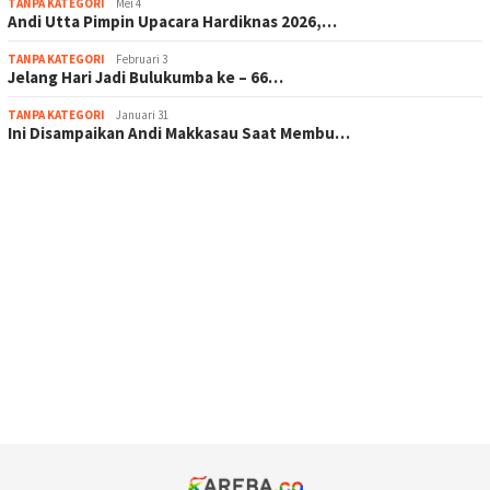
TANPA KATEGORI
Mei 4
Andi Utta Pimpin Upacara Hardiknas 2026,…
TANPA KATEGORI
Februari 3
Jelang Hari Jadi Bulukumba ke – 66…
TANPA KATEGORI
Januari 31
Ini Disampaikan Andi Makkasau Saat Membu…
scatter hitam mahjong rekomendasi
maxwin slot online
pola rumus slot gacor
admin slot gacor
situs judi online
bonus scatter hitam mahjong
pakar pola gacor slot online
prediksi juara taruhan bola