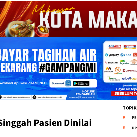
TOPIK
PE
inggah Pasien Dinilai
DP