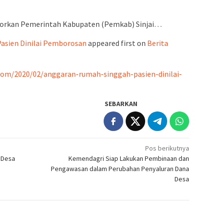
admin s
situs ju
ntorkan Pemerintah Kabupaten (Pemkab) Sinjai…
bonus s
pakar p
asien Dinilai Pemborosan
appeared first on
Berita
prediks
com/2020/02/anggaran-rumah-singgah-pasien-dinilai-
SEBARKAN
Pos berikutnya
 Desa
Kemendagri Siap Lakukan Pembinaan dan
Pengawasan dalam Perubahan Penyaluran Dana
Desa