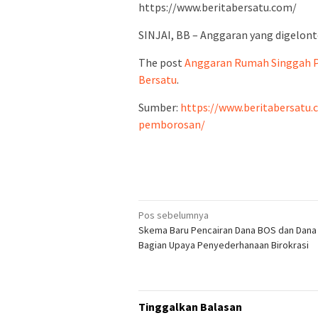
https://www.beritabersatu.com/
SINJAI, BB – Anggaran yang digelo
The post
Anggaran Rumah Singgah P
Bersatu
.
Sumber:
https://www.beritabersatu.
pemborosan/
Navigasi
Pos sebelumnya
Skema Baru Pencairan Dana BOS dan Dana
pos
Bagian Upaya Penyederhanaan Birokrasi
Tinggalkan Balasan