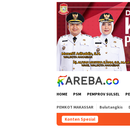
Loncat
ke
konten
HOME
PSM
PEMPROV SULSEL
P
PEMKOT MAKASSAR
Bulutangkis
Konten Spesial