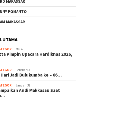
RD MAKASSAR
NNY POMANTO
AM MAKASSAR
A UTAMA
ATEGORI
Mei 4
tta Pimpin Upacara Hardiknas 2026,
ATEGORI
Februari 3
 Hari Jadi Bulukumba ke – 66…
ATEGORI
Januari 31
sampaikan Andi Makkasau Saat
u…
 hitam mahjong rekomendasi
slot online
mus slot gacor