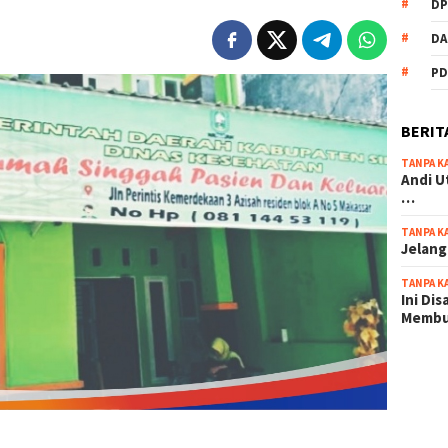
DP
DA
PD
BERIT
TANPA K
Andi U
…
TANPA K
Jelang
TANPA K
Ini Di
Memb
scatter
maxwin 
pola ru