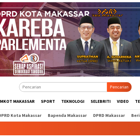
Pencarian
EMKOT MAKASSAR
SPORT
TEKNOLOGI
SELEBRITI
VIDEO
T
DPRD Kota Makassar
Bapenda Makassar
DPRD Makassar
Ber