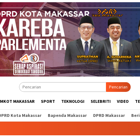
Pencarian
EMKOT MAKASSAR
SPORT
TEKNOLOGI
SELEBRITI
VIDEO
T
DPRD Kota Makassar
Bapenda Makassar
DPRD Makassar
Ber