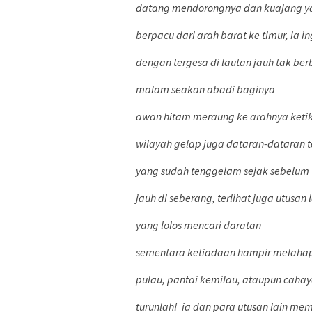
datang mendorongnya dan kuajang 
berpacu dari arah barat ke timur, ia i
dengan tergesa di lautan jauh tak berb
malam seakan abadi baginya
awan hitam meraung ke arahnya ketik
wilayah gelap juga dataran-dataran
yang sudah tenggelam sejak sebelum
jauh di seberang, terlihat juga utusan 
yang lolos mencari daratan
sementara ketiadaan hampir melahap
pulau, pantai kemilau, ataupun cahay
turunlah! ia dan para utusan lain mem