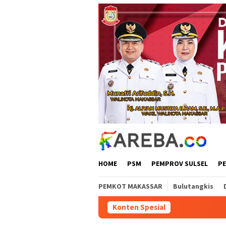
Loncat
ke
konten
HOME
PSM
PEMPROV SULSEL
P
PEMKOT MAKASSAR
Bulutangkis
Konten Spesial