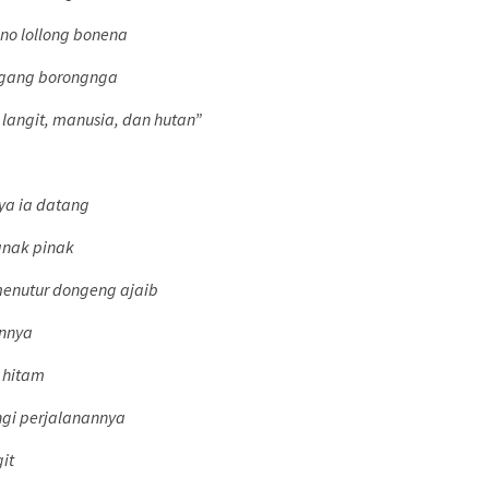
lino lollong bonena
agang borongnga
 langit, manusia, dan hutan”
nya ia datang
ranak pinak
menutur dongeng ajaib
annya
 hitam
gi perjalanannya
it