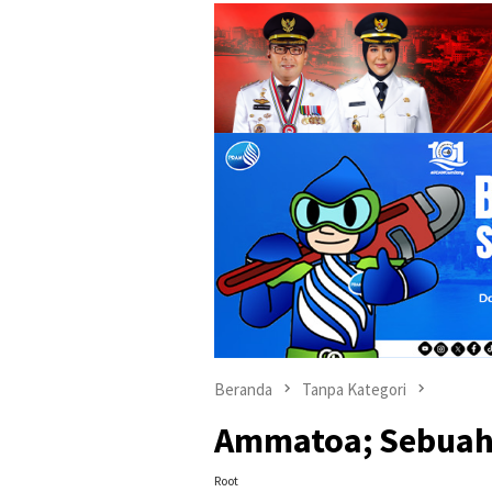
Beranda
Tanpa Kategori
Ammatoa; Sebuah
Root