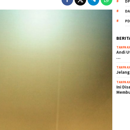
DP
DA
PD
BERIT
TANPA K
Andi U
…
TANPA K
Jelang
TANPA K
Ini Di
Memb
scatter
maxwin 
pola ru