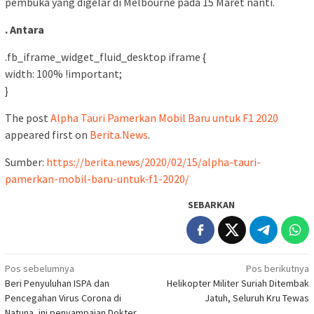
pembuka yang digelar di Melbourne pada 15 Maret nanti.
. Antara
.fb_iframe_widget_fluid_desktop iframe {
width: 100% !important;
}
The post
Alpha Tauri Pamerkan Mobil Baru untuk F1 2020
appeared first on
Berita.News
.
Sumber:
https://berita.news/2020/02/15/alpha-tauri-
pamerkan-mobil-baru-untuk-f1-2020/
SEBARKAN
Navigasi
Pos sebelumnya
Pos berikutnya
Beri Penyuluhan ISPA dan
Helikopter Militer Suriah Ditembak
pos
Pencegahan Virus Corona di
Jatuh, Seluruh Kru Tewas
Natuna, ini penyampaian Dokter