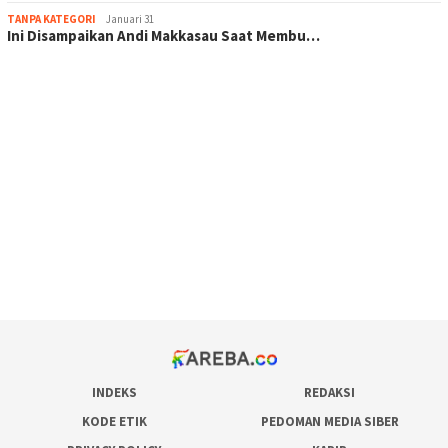
TANPA KATEGORI
Januari 31
Ini Disampaikan Andi Makkasau Saat Membu…
scatter hitam mahjong rekomendasi
maxwin slot online
pola rumus slot gacor
admin slot gacor
situs judi online
bonus scatter hitam mahjong
pakar pola gacor slot online
prediksi juara taruhan bola
INDEKS
REDAKSI
KODE ETIK
PEDOMAN MEDIA SIBER