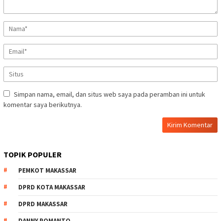
Simpan nama, email, dan situs web saya pada peramban ini untuk
komentar saya berikutnya.
TOPIK POPULER
PEMKOT MAKASSAR
DPRD KOTA MAKASSAR
DPRD MAKASSAR
DANNY POMANTO