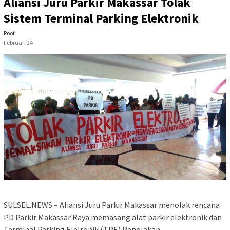
Aliansi Juru Parkir Makassar Tolak
Sistem Terminal Parking Elektronik
Root
Februari 24
SULSEL.NEWS – Aliansi Juru Parkir Makassar menolak rencana
PD Parkir Makassar Raya memasang alat parkir elektronik dan
Terminal Parking Elelronik (TPE) Penolakan