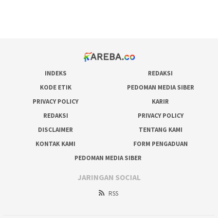
pakar pola gacor slot online
prediksi juara taruhan bola
INDEKS
REDAKSI
KODE ETIK
PEDOMAN MEDIA SIBER
PRIVACY POLICY
KARIR
REDAKSI
PRIVACY POLICY
DISCLAIMER
TENTANG KAMI
KONTAK KAMI
FORM PENGADUAN
PEDOMAN MEDIA SIBER
JARINGAN SOCIAL
RSS