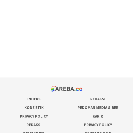
scatter hitam mahjong rekomendasi
maxwin slot online
pola rumus slot gacor
admin slot gacor
situs judi online
bonus scatter hitam mahjong
pakar pola gacor slot online
prediksi juara taruhan bola
INDEKS
REDAKSI
KODE ETIK
PEDOMAN MEDIA SIBER
PRIVACY POLICY
KARIR
REDAKSI
PRIVACY POLICY