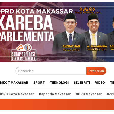
Pencarian
EMKOT MAKASSAR
SPORT
TEKNOLOGI
SELEBRITI
VIDEO
T
DPRD Kota Makassar
Bapenda Makassar
DPRD Makassar
Ber