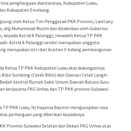
ima penghargaan diantaranya, Kabupaten Luwu,
dan Kabupaten Enrekang.
sung oleh Ketua Tim Penggerak PKK Provinsi, Liestiaty
s, drg Muhammad Ruslin dan disaksikan oleh Gubernur
h, kepada Astrid A Palanggi, mewakili Ketua TP PKK
dir. Astrid A Palanggi sendiri merupakan anggota
g merupakan istri dari Asisten II bidang pembangunan
da Ketua TP PKK Kabupaten Luwu atas dukungannya
s Bibir Sumbing (Celah Bibir) dan Operasi Celah Langit-
si Bedah Sentral Rumah Sakit Umum Daerah Batara Guru
kan kerjasama FKG Unhas dan TP PKK provinsi Sulawesi
tua TP PKK Luwu, Hj Hayarna Basmin mengucapkan rasa
atas perhargaan yang diberikan kepadanya.
KK Provinsi Sulawesi Selatan dan Dekan FKG Unhas atas