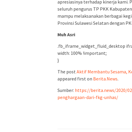
apresiasinya terhadap kinerja kami. 
seluruh pengurus TP PKK Kabupaten 
mampu melaksanakan berbagai kegi
Provinsi Sulawesi Selatan dengan P
Muh Asri
.fb_iframe_widget_fluid_desktop ifr
width: 100% !important;
}
The post
Aktif Membantu Sesama, K
appeared first on
Berita.News
.
Sumber:
https://berita.news/2020/
penghargaan-dari-fkg-unhas/