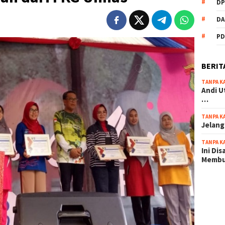
DP
DA
PD
BERIT
TANPA K
Andi U
…
TANPA K
Jelang
TANPA K
Ini Di
Memb
scatter
maxwin 
pola ru