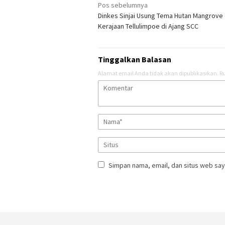
Navigasi
Pos sebelumnya
Dinkes Sinjai Usung Tema Hutan Mangrove
pos
Kerajaan Tellulimpoe di Ajang SCC
Tinggalkan Balasan
Alamat email Anda tidak akan dipublikasikan.
Ru
Simpan nama, email, dan situs web say