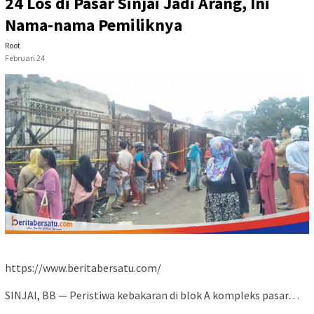
24 Los di Pasar Sinjai Jadi Arang, Ini
Nama-nama Pemiliknya
Root
Februari 24
https://www.beritabersatu.com/
SINJAI, BB — Peristiwa kebakaran di blok A kompleks pasar…