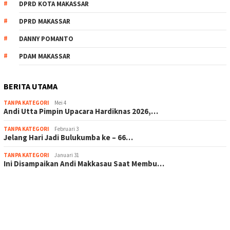
DPRD KOTA MAKASSAR
DPRD MAKASSAR
DANNY POMANTO
PDAM MAKASSAR
BERITA UTAMA
TANPA KATEGORI
Mei 4
Andi Utta Pimpin Upacara Hardiknas 2026,…
TANPA KATEGORI
Februari 3
Jelang Hari Jadi Bulukumba ke – 66…
TANPA KATEGORI
Januari 31
Ini Disampaikan Andi Makkasau Saat Membu…
scatter hitam mahjong rekomendasi
maxwin slot online
pola rumus slot gacor