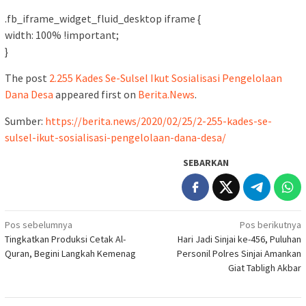
.fb_iframe_widget_fluid_desktop iframe {
width: 100% !important;
}
The post
2.255 Kades Se-Sulsel Ikut Sosialisasi Pengelolaan
Dana Desa
appeared first on
Berita.News
.
Sumber:
https://berita.news/2020/02/25/2-255-kades-se-
sulsel-ikut-sosialisasi-pengelolaan-dana-desa/
SEBARKAN
Navigasi
Pos sebelumnya
Pos berikutnya
Tingkatkan Produksi Cetak Al-
Hari Jadi Sinjai ke-456, Puluhan
pos
Quran, Begini Langkah Kemenag
Personil Polres Sinjai Amankan
Giat Tabligh Akbar