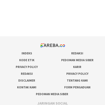
admin slot gacor
situs judi online
bonus scatter hitam mahjong
pakar pola gacor slot online
prediksi juara taruhan bola
INDEKS
REDAKSI
KODE ETIK
PEDOMAN MEDIA SIBER
PRIVACY POLICY
KARIR
REDAKSI
PRIVACY POLICY
DISCLAIMER
TENTANG KAMI
KONTAK KAMI
FORM PENGADUAN
PEDOMAN MEDIA SIBER
JARINGAN SOCIAL