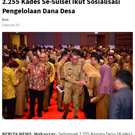
2.255 Kades Se-Sulsel Ikut Sosialisasi
Pengelolaan Dana Desa
Root
Februari 25
BERITA.NEWS, Makassar
– Sebanyak 2.255 Kepala Desa (Kades)