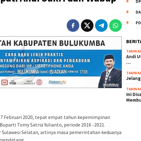
DP
DA
PD
BERIT
TANPA K
Andi U
…
TANPA K
Jelang
TANPA K
Ini Di
Memb
scatter
n 17 Februari 2020, tepat empat tahun kepemimpinan
Buparti Tomy Satria Yulianto, periode 2016 -2021.
maxwin 
r Sulawesi Selatan, artinya masa pemerintahan keduanya
pola ru
 mendatang.