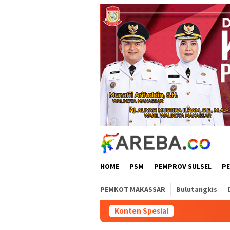
Loncat
ke
konten
HOME
PSM
PEMPROV SULSEL
P
PEMKOT MAKASSAR
Bulutangkis
Konten Spesial