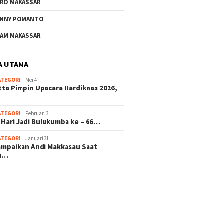
RD MAKASSAR
NNY POMANTO
AM MAKASSAR
A UTAMA
ATEGORI
Mei 4
tta Pimpin Upacara Hardiknas 2026,
ATEGORI
Februari 3
 Hari Jadi Bulukumba ke – 66…
ATEGORI
Januari 31
sampaikan Andi Makkasau Saat
u…
 hitam mahjong rekomendasi
slot online
mus slot gacor