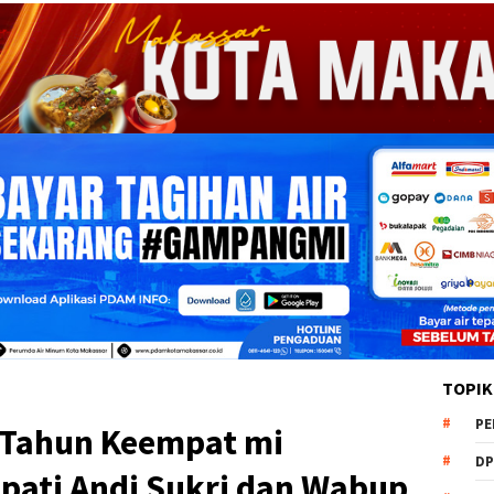
TOPIK
PE
, Tahun Keempat mi
DP
ati Andi Sukri dan Wabup