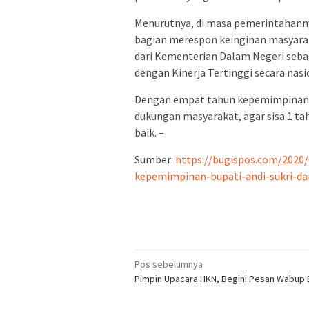
Menurutnya, di masa pemerintahanny
bagian merespon keinginan masyarak
dari Kementerian Dalam Negeri seb
dengan Kinerja Tertinggi secara nasi
Dengan empat tahun kepemimpinann
dukungan masyarakat, agar sisa 1 t
baik. –
Sumber:
https://bugispos.com/2020
kepemimpinan-bupati-andi-sukri-da
Navigasi
Pos sebelumnya
Pimpin Upacara HKN, Begini Pesan Wabup
pos