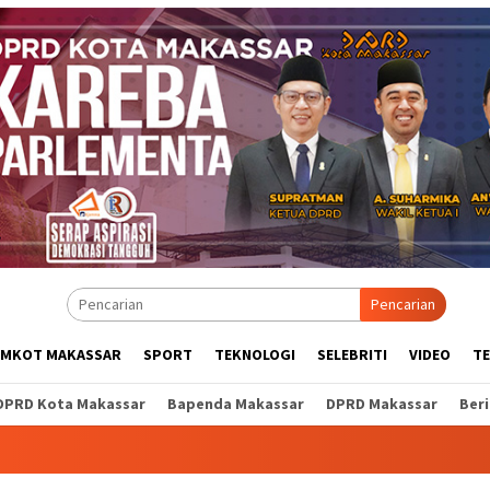
Pencarian
EMKOT MAKASSAR
SPORT
TEKNOLOGI
SELEBRITI
VIDEO
T
DPRD Kota Makassar
Bapenda Makassar
DPRD Makassar
Ber