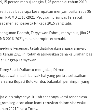
9,15 persen menuju angka 7,26 persen di tahun 2019.
ewali pada beberapa kesempatan menyampaikan ada 25
lam RPJMD 2016-2021. Program prioritas tersebut,
saat menjadi peserta Pilkada 2015 yang lalu.
angunan Daerah, Feryyawan Fahmi, menyebut, jika 25
MD 2016-2021, sudah hampir terpenuhi.
dung kesenian, telah dialokasikan anggarannya di
i tahun 2020 ini telah di alokasikan dana kelurahan bagi
a,” ungkap Feryyawan.
, Tomy Satria Yulianto mengakui, Di masa
appewali masih banyak hal yang perlu diselesaikan
 bersama Bupati Bulukumba, bukanlah pemimpin yang
jat oleh rakyatnya. Itulah sebabnya kami senantiasa
gram kegiatan akan kami teruskan dalam sisa waktu
tahun 2021,” kata Tomy.