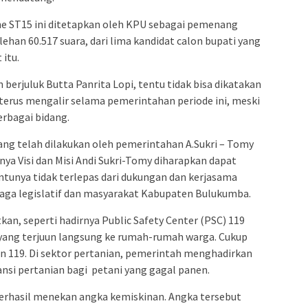
admin s
situs ju
ne ST15 ini ditetapkan oleh KPU sebagai pemenang
bonus s
ehan 60.517 suara, dari lima kandidat calon bupati yang
itu.
pakar p
prediks
rjuluk Butta Panrita Lopi, tentu tidak bisa dikatakan
 terus mengalir selama pemerintahan periode ini, meski
rbagai bidang.
ang telah dilakukan oleh pemerintahan A.Sukri – Tomy
ya Visi dan Misi Andi Sukri-Tomy diharapkan dapat
entunya tidak terlepas dari dukungan dan kerjasama
baga legislatif dan masyarakat Kabupaten Bulukumba.
an, seperti hadirnya Public Safety Center (PSC) 119
yang terjuun langsung ke rumah-rumah warga. Cukup
 119. Di sektor pertanian, pemerintah menghadirkan
ansi pertanian bagi petani yang gagal panen.
 berhasil menekan angka kemiskinan. Angka tersebut