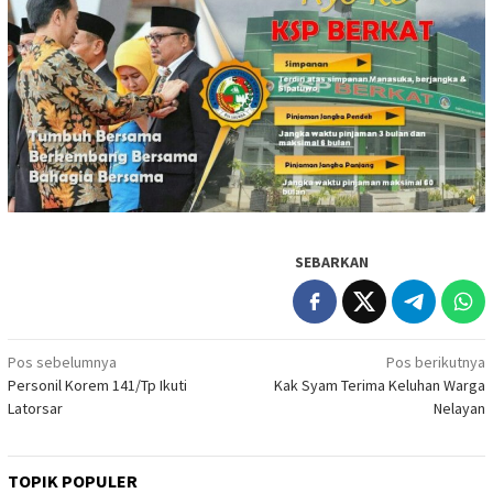
SEBARKAN
Navigasi
Pos sebelumnya
Pos berikutnya
Personil Korem 141/Tp Ikuti
Kak Syam Terima Keluhan Warga
pos
Latorsar
Nelayan
TOPIK POPULER