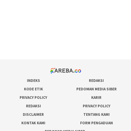
pola rumus slot gacor
admin slot gacor
situs judi online
bonus scatter hitam mahjong
pakar pola gacor slot online
prediksi juara taruhan bola
INDEKS
REDAKSI
KODE ETIK
PEDOMAN MEDIA SIBER
PRIVACY POLICY
KARIR
REDAKSI
PRIVACY POLICY
DISCLAIMER
TENTANG KAMI
KONTAK KAMI
FORM PENGADUAN