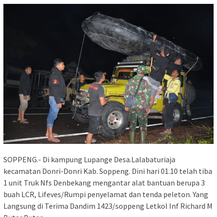
SOPPENG.- Di kampung Lupange Desa.Lalabaturiaja
kecamatan Donri-Donri Kab. Soppeng. Dini hari 01.10 telah tiba
1 unit Truk Nfs Denbekang mengantar alat bantuan berupa 3
buah LCR, Lifeves/Rumpi penyelamat dan tenda peleton. Yang
Langsung di Terima Dandim 1423/soppeng Letkol Inf Richard M