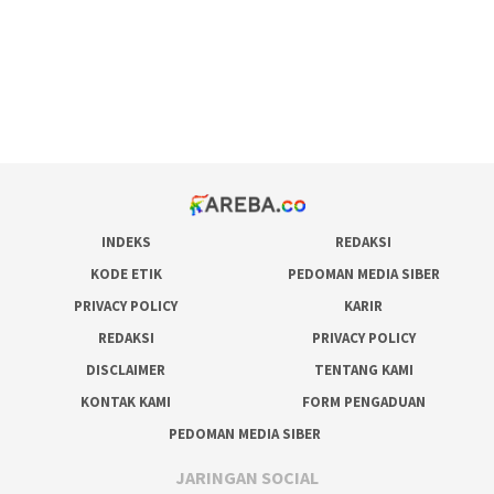
situs judi online
bonus scatter hitam mahjong
pakar pola gacor slot online
prediksi juara taruhan bola
INDEKS
REDAKSI
KODE ETIK
PEDOMAN MEDIA SIBER
PRIVACY POLICY
KARIR
REDAKSI
PRIVACY POLICY
DISCLAIMER
TENTANG KAMI
KONTAK KAMI
FORM PENGADUAN
PEDOMAN MEDIA SIBER
JARINGAN SOCIAL