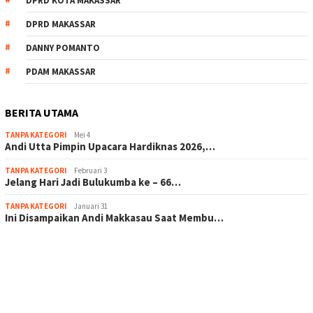
DPRD KOTA MAKASSAR
DPRD MAKASSAR
DANNY POMANTO
PDAM MAKASSAR
BERITA UTAMA
TANPA KATEGORI
Mei 4
Andi Utta Pimpin Upacara Hardiknas 2026,…
TANPA KATEGORI
Februari 3
Jelang Hari Jadi Bulukumba ke – 66…
TANPA KATEGORI
Januari 31
Ini Disampaikan Andi Makkasau Saat Membu…
scatter hitam mahjong rekomendasi
maxwin slot online
pola rumus slot gacor
admin slot gacor