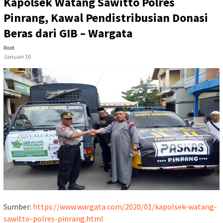
Kapolsek Watang Sawitto Polres
Pinrang, Kawal Pendistribusian Donasi
Beras dari GIB – Wargata
Root
Januari 30
Sumber:
https://www.wargata.com/2020/01/kapolsek-watang-
sawitto-polres-pinrang.html