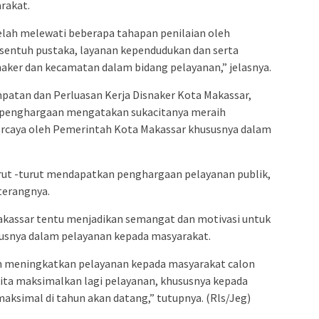
admin s
rakat.
situs ju
elah melewati beberapa tahapan penilaian oleh
bonus s
i sentuh pustaka, layanan kependudukan dan serta
pakar p
ker dan kecamatan dalam bidang pelayanan,” jelasnya.
prediks
patan dan Perluasan Kerja Disnaker Kota Makassar,
penghargaan mengatakan sukacitanya meraih
ercaya oleh Pemerintah Kota Makassar khususnya dalam
urut -turut mendapatkan penghargaan pelayanan publik,
terangnya.
akassar tentu menjadikan semangat dan motivasi untuk
susnya dalam pelayanan kepada masyarakat.
dan meningkatkan pelayanan kepada masyarakat calon
 kita maksimalkan lagi pelayanan, khususnya kepada
 maksimal di tahun akan datang,” tutupnya. (Rls/Jeg)