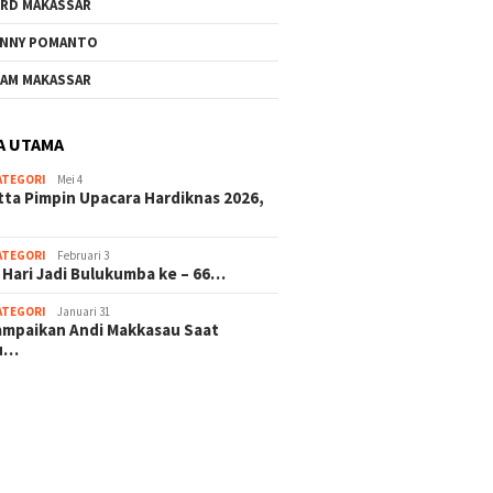
RD MAKASSAR
NNY POMANTO
AM MAKASSAR
A UTAMA
ATEGORI
Mei 4
tta Pimpin Upacara Hardiknas 2026,
ATEGORI
Februari 3
 Hari Jadi Bulukumba ke – 66…
ATEGORI
Januari 31
sampaikan Andi Makkasau Saat
u…
 hitam mahjong rekomendasi
slot online
mus slot gacor