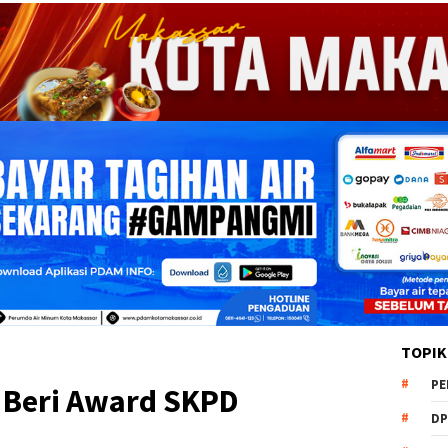
TOPIK
PE
 Beri Award SKPD
DP