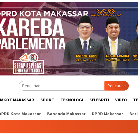
Pencarian
EMKOT MAKASSAR
SPORT
TEKNOLOGI
SELEBRITI
VIDEO
T
DPRD Kota Makassar
Bapenda Makassar
DPRD Makassar
Ber