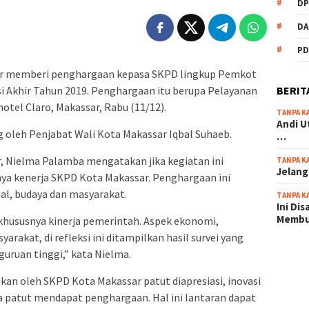
DP
DA
PD
r memberi penghargaan kepasa SKPD lingkup Pemkot
BERIT
i Akhir Tahun 2019. Penghargaan itu berupa Pelayanan
hotel Claro, Makassar, Rabu (11/12).
TANPA K
Andi U
 oleh Penjabat Wali Kota Makassar Iqbal Suhaeb.
…
, Nielma Palamba mengatakan jika kegiatan ini
TANPA K
Jelang
ya kenerja SKPD Kota Makassar. Penghargaan ini
l, budaya dan masyarakat.
TANPA K
Ini Di
Memb
a khususnya kinerja pemerintah. Aspek ekonomi,
rakat, di refleksi ini ditampilkan hasil survei yang
guruan tinggi,” kata Nielma.
scatter
maxwin 
ukan oleh SKPD Kota Makassar patut diapresiasi, inovasi
pola ru
ga patut mendapat penghargaan. Hal ini lantaran dapat