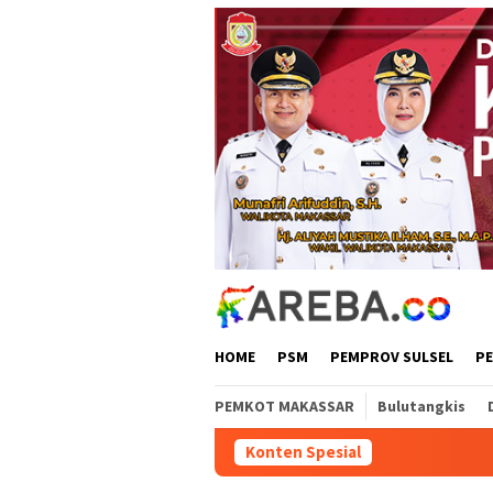
Loncat
ke
konten
HOME
PSM
PEMPROV SULSEL
P
PEMKOT MAKASSAR
Bulutangkis
Konten Spesial