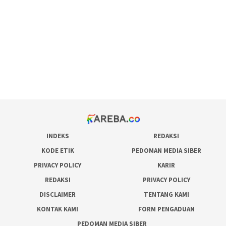
pola rumus slot gacor
admin slot gacor
situs judi online
bonus scatter hitam mahjong
pakar pola gacor slot online
prediksi juara taruhan bola
INDEKS
REDAKSI
KODE ETIK
PEDOMAN MEDIA SIBER
PRIVACY POLICY
KARIR
REDAKSI
PRIVACY POLICY
DISCLAIMER
TENTANG KAMI
KONTAK KAMI
FORM PENGADUAN
PEDOMAN MEDIA SIBER