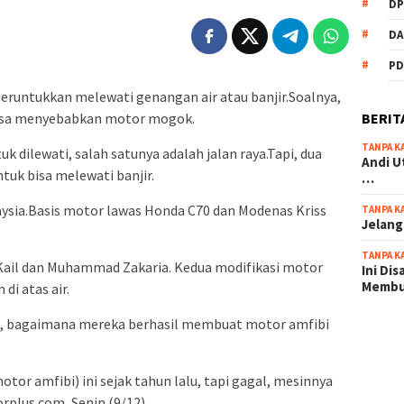
DP
DA
PD
eruntukkan melewati genangan air atau banjir.Soalnya,
BERIT
 bisa menyebabkan motor mogok.
TANPA K
k dilewati, salah satunya adalah jalan raya.Tapi, dua
Andi U
ntuk bisa melewati banjir.
…
laysia.Basis motor lawas Honda C70 dan Modenas Kriss
TANPA K
Jelang
TANPA K
 Kail dan Muhammad Zakaria. Kedua modifikasi motor
Ini Di
Memb
di atas air.
Lalu, bagaimana mereka berhasil membuat motor amfibi
scatter
maxwin 
tor amfibi) ini sejak tahun lalu, tapi gagal, mesinnya
pola ru
rplus.com, Senin (9/12).