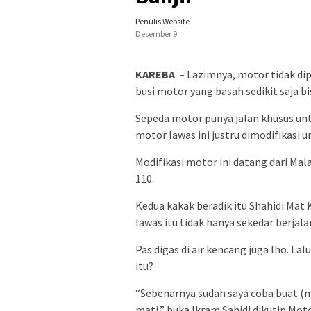
Penulis Website
Desember 9
KAREBA –
Lazimnya, motor tidak dip
busi motor yang basah sedikit saja
Sepeda motor punya jalan khusus untu
motor lawas ini justru dimodifikasi u
Modifikasi motor ini datang dari Ma
110.
Kedua kakak beradik itu Shahidi Mat
lawas itu tidak hanya sekedar berjalan 
Pas digas di air kencang juga lho. 
itu?
“Sebenarnya sudah saya coba buat (mo
mati,” buka Ikram Sahidi dikutip Moto