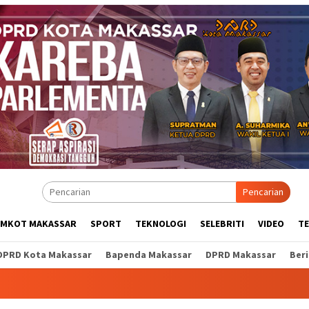
Pencarian
EMKOT MAKASSAR
SPORT
TEKNOLOGI
SELEBRITI
VIDEO
T
DPRD Kota Makassar
Bapenda Makassar
DPRD Makassar
Ber