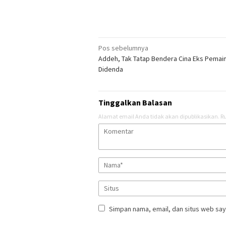
Navigasi
Pos sebelumnya
Addeh, Tak Tatap Bendera Cina Eks Pemai
pos
Didenda
Tinggalkan Balasan
Alamat email Anda tidak akan dipublikasikan.
Ru
Simpan nama, email, dan situs web say