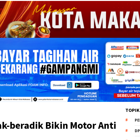
TOPIK
PE
-beradik Bikin Motor Anti
DP