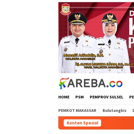
Loncat
ke
konten
HOME
PSM
PEMPROV SULSEL
P
PEMKOT MAKASSAR
Bulutangkis
Konten Spesial