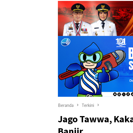
Beranda
Terkini
Jago Tawwa, Kakak
Banjir