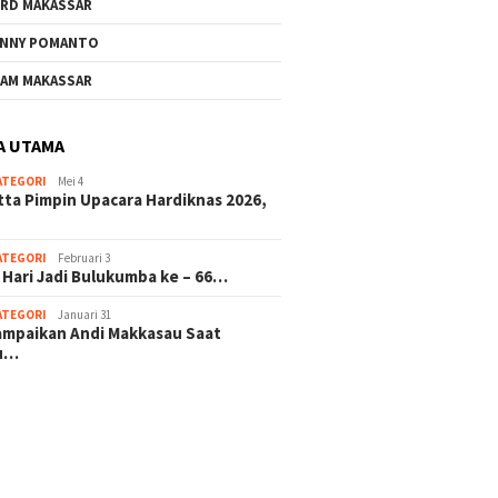
RD MAKASSAR
NNY POMANTO
AM MAKASSAR
A UTAMA
ATEGORI
Mei 4
tta Pimpin Upacara Hardiknas 2026,
ATEGORI
Februari 3
 Hari Jadi Bulukumba ke – 66…
ATEGORI
Januari 31
sampaikan Andi Makkasau Saat
u…
 hitam mahjong rekomendasi
slot online
mus slot gacor