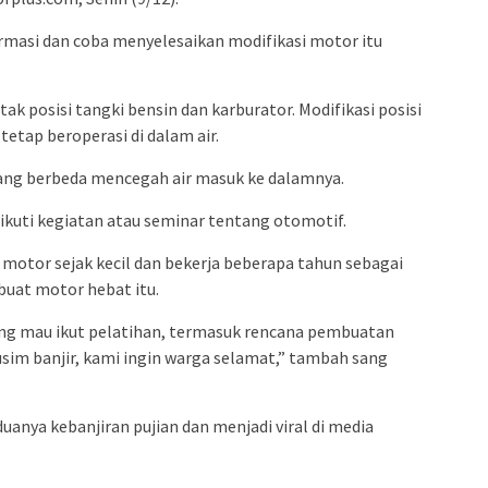
admin s
situs ju
ormasi dan coba menyelesaikan modifikasi motor itu
bonus s
pakar p
k posisi tangki bensin dan karburator. Modifikasi posisi
prediks
etap beroperasi di dalam air.
 yang berbeda mencegah air masuk ke dalamnya.
ikuti kegiatan atau seminar tentang otomotif.
motor sejak kecil dan bekerja beberapa tahun sebagai
uat motor hebat itu.
g mau ikut pelatihan, termasuk rencana pembuatan
sim banjir, kami ingin warga selamat,” tambah sang
anya kebanjiran pujian dan menjadi viral di media