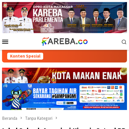
Loncat
ke
konten
Menu
Mobile
Konten Spesial
Beranda
Tanpa Kategori