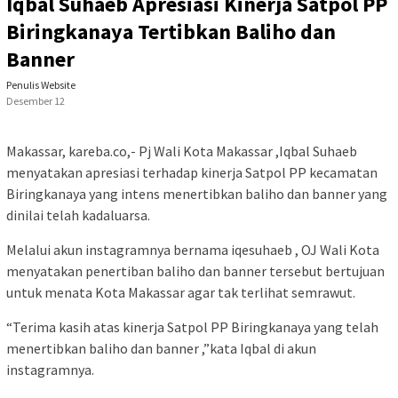
Iqbal Suhaeb Apresiasi Kinerja Satpol PP
Biringkanaya Tertibkan Baliho dan
Banner
Penulis Website
Desember 12
Makassar, kareba.co,- Pj Wali Kota Makassar ,Iqbal Suhaeb
menyatakan apresiasi terhadap kinerja Satpol PP kecamatan
Biringkanaya yang intens menertibkan baliho dan banner yang
dinilai telah kadaluarsa.
Melalui akun instagramnya bernama iqesuhaeb , OJ Wali Kota
menyatakan penertiban baliho dan banner tersebut bertujuan
untuk menata Kota Makassar agar tak terlihat semrawut.
“Terima kasih atas kinerja Satpol PP Biringkanaya yang telah
menertibkan baliho dan banner ,”kata Iqbal di akun
instagramnya.