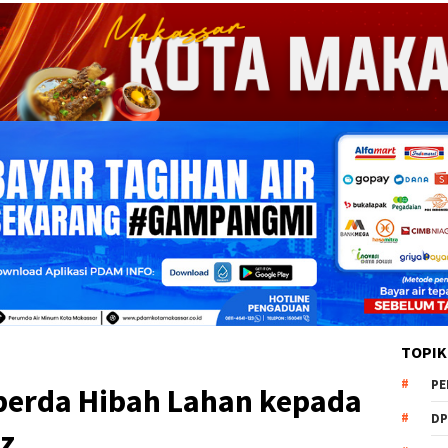
TOPIK
PE
perda Hibah Lahan kepada
DP
az