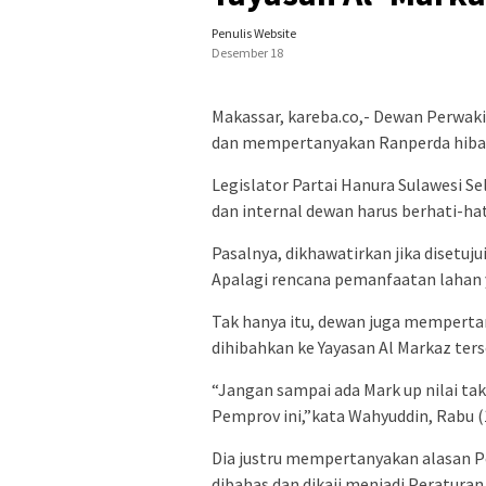
Penulis Website
Desember 18
Makassar, kareba.co,- Dewan Perwaki
dan mempertanyakan Ranperda hibah 
Legislator Partai Hanura Sulawesi 
dan internal dewan harus berhati-ha
Pasalnya, dikhawatirkan jika disetuj
Apalagi rencana pemanfaatan lahan 
Tak hanya itu, dewan juga mempertan
dihibahkan ke Yayasan Al Markaz ters
“Jangan sampai ada Mark up nilai tak
Pemprov ini,”kata Wahyuddin, Rabu (
Dia justru mempertanyakan alasan 
dibahas dan dikaji menjadi Peratura