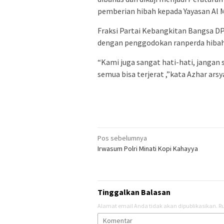
pemberian hibah kepada Yayasan Al 
Fraksi Partai Kebangkitan Bangsa DP
dengan penggodokan ranperda hibah
“Kami juga sangat hati-hati, janga
semua bisa terjerat ,”kata Azhar arsya
Navigasi
Pos sebelumnya
Irwasum Polri Minati Kopi Kahayya
pos
Tinggalkan Balasan
Alamat email Anda tidak akan dipublikasikan.
Ru