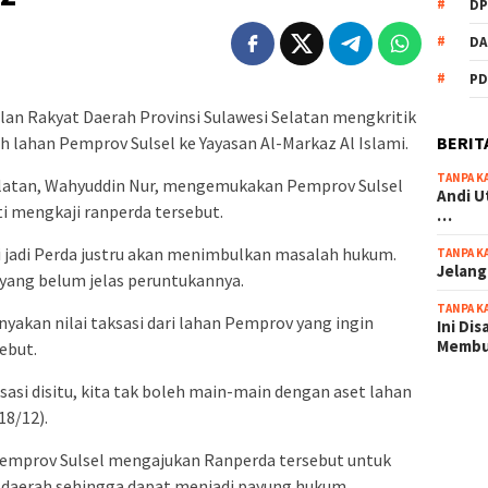
DP
DA
PD
lan Rakyat Daerah Provinsi Sulawesi Selatan mengkritik
BERIT
lahan Pemprov Sulsel ke Yayasan Al-Markaz Al Islami.
TANPA K
Selatan, Wahyuddin Nur, mengemukakan Pemprov Sulsel
Andi U
ti mengkaji ranperda tersebut.
…
ui jadi Perda justru akan menimbulkan masalah hukum.
TANPA K
Jelang
yang belum jelas peruntukannya.
TANPA K
yakan nilai taksasi dari lahan Pemprov yang ingin
Ini Di
Memb
ebut.
sasi disitu, kita tak boleh main-main dengan aset lahan
scatter
18/12).
maxwin 
Pemprov Sulsel mengajukan Ranperda tersebut untuk
pola ru
n daerah sehingga dapat menjadi payung hukum