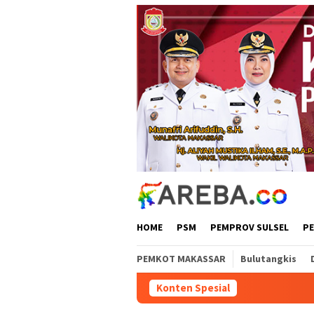
Loncat
ke
konten
HOME
PSM
PEMPROV SULSEL
P
PEMKOT MAKASSAR
Bulutangkis
Konten Spesial