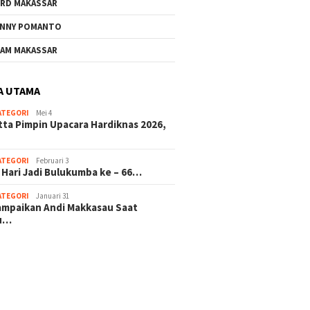
RD MAKASSAR
NNY POMANTO
AM MAKASSAR
A UTAMA
ATEGORI
Mei 4
tta Pimpin Upacara Hardiknas 2026,
ATEGORI
Februari 3
 Hari Jadi Bulukumba ke – 66…
ATEGORI
Januari 31
sampaikan Andi Makkasau Saat
u…
 hitam mahjong rekomendasi
slot online
mus slot gacor