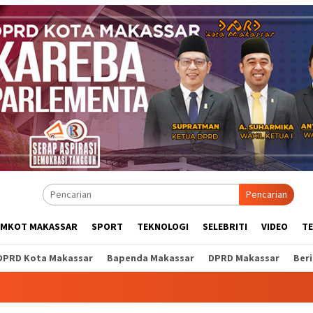
Pencarian
EMKOT MAKASSAR
SPORT
TEKNOLOGI
SELEBRITI
VIDEO
T
DPRD Kota Makassar
Bapenda Makassar
DPRD Makassar
Ber