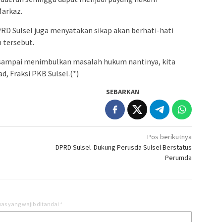
admin s
Markaz.
situs ju
bonus s
RD Sulsel juga menyatakan sikap akan berhati-hati
pakar p
 tersebut.
prediks
n sampai menimbulkan masalah hukum nantinya, kita
d, Fraksi PKB Sulsel.(*)
SEBARKAN
Pos berikutnya
DPRD Sulsel Dukung Perusda Sulsel Berstatus
Perumda
as yang wajib ditandai
*