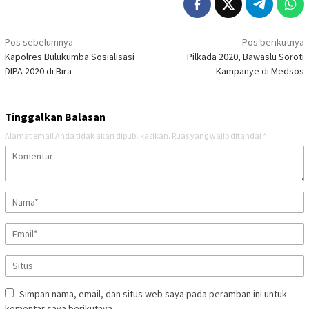
Navigasi
Pos sebelumnya
Pos berikutnya
Kapolres Bulukumba Sosialisasi
Pilkada 2020, Bawaslu Soroti
pos
DIPA 2020 di Bira
Kampanye di Medsos
Tinggalkan Balasan
Alamat email Anda tidak akan dipublikasikan.
Ruas yang wajib ditandai
*
Simpan nama, email, dan situs web saya pada peramban ini untuk
komentar saya berikutnya.