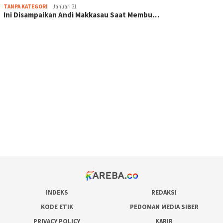
TANPA KATEGORI
Januari 31
Ini Disampaikan Andi Makkasau Saat Membu…
scatter hitam mahjong rekomendasi
maxwin slot online
pola rumus slot gacor
admin slot gacor
situs judi online
bonus scatter hitam mahjong
pakar pola gacor slot online
prediksi juara taruhan bola
INDEKS
REDAKSI
KODE ETIK
PEDOMAN MEDIA SIBER
PRIVACY POLICY
KARIR