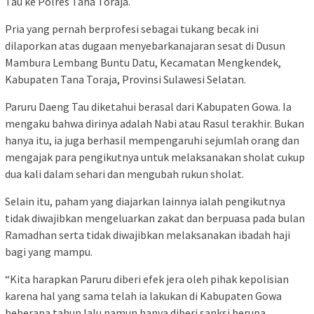
Tau ke Polres Tana Toraja.
Pria yang pernah berprofesi sebagai tukang becak ini
dilaporkan atas dugaan menyebarkanajaran sesat di Dusun
Mambura Lembang Buntu Datu, Kecamatan Mengkendek,
Kabupaten Tana Toraja, Provinsi Sulawesi Selatan.
Paruru Daeng Tau diketahui berasal dari Kabupaten Gowa. Ia
mengaku bahwa dirinya adalah Nabi atau Rasul terakhir. Bukan
hanya itu, ia juga berhasil mempengaruhi sejumlah orang dan
mengajak para pengikutnya untuk melaksanakan sholat cukup
dua kali dalam sehari dan mengubah rukun sholat.
Selain itu, paham yang diajarkan lainnya ialah pengikutnya
tidak diwajibkan mengeluarkan zakat dan berpuasa pada bulan
Ramadhan serta tidak diwajibkan melaksanakan ibadah haji
bagi yang mampu.
“Kita harapkan Paruru diberi efek jera oleh pihak kepolisian
karena hal yang sama telah ia lakukan di Kabupaten Gowa
beberapa tahun lalu namun hanya diberi sanksi berupa