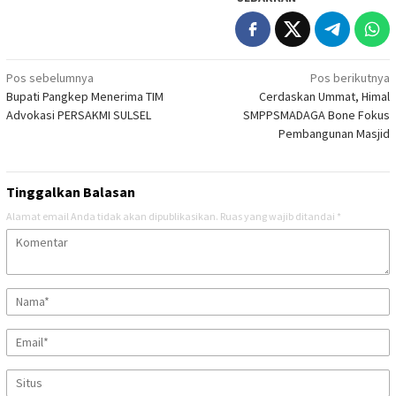
Navigasi
Pos sebelumnya
Pos berikutnya
Bupati Pangkep Menerima TIM
Cerdaskan Ummat, Himal
pos
Advokasi PERSAKMI SULSEL
SMPPSMADAGA Bone Fokus
Pembangunan Masjid
Tinggalkan Balasan
Alamat email Anda tidak akan dipublikasikan.
Ruas yang wajib ditandai
*