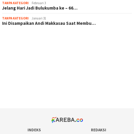
TANPA KATEGORI
Februari 3
Jelang Hari Jadi Bulukumba ke – 66…
TANPA KATEGORI
Januari 31
Ini Disampaikan Andi Makkasau Saat Membu…
scatter hitam mahjong rekomendasi
maxwin slot online
pola rumus slot gacor
admin slot gacor
situs judi online
bonus scatter hitam mahjong
pakar pola gacor slot online
prediksi juara taruhan bola
INDEKS
REDAKSI