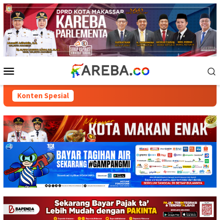
Loncat
ke
konten
Menu
Mobile
Konten Spesial