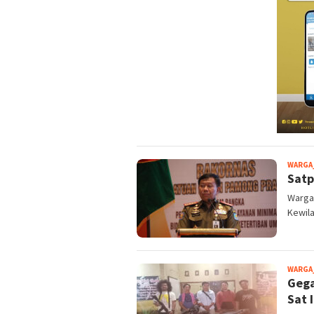
WARGA
Satp
Wargat
Kewila
WARGA
Gega
Sat 