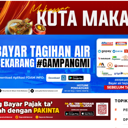
TOPIK
PE
DP