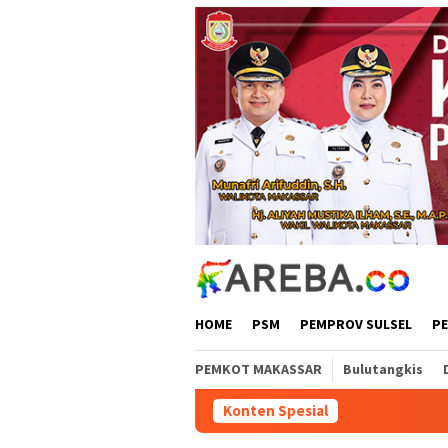
Loncat
ke
konten
HOME
PSM
PEMPROV SULSEL
P
PEMKOT MAKASSAR
Bulutangkis
Konten Spesial