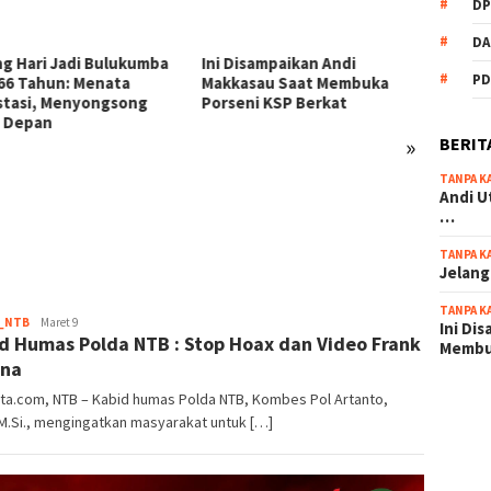
DP
DA
Disampaikan Andi
PD
asau Saat Membuka
eni KSP Berkat
»
BERIT
TANPA K
54 Personel Polres
KSP Be
Andi U
Bulukumba Naik Pangkat, 3
Zikir 
…
Diantaranya Naik Kompol
Sambu
TANPA K
Jelang
TANPA K
root
_NTB
Maret 9
Ini Di
d Humas Polda NTB : Stop Hoax dan Video Frank
Memb
ona
ta.com, NTB – Kabid humas Polda NTB, Kombes Pol Artanto,
scatter
, M.Si., mengingatkan masyarakat untuk […]
maxwin 
pola ru