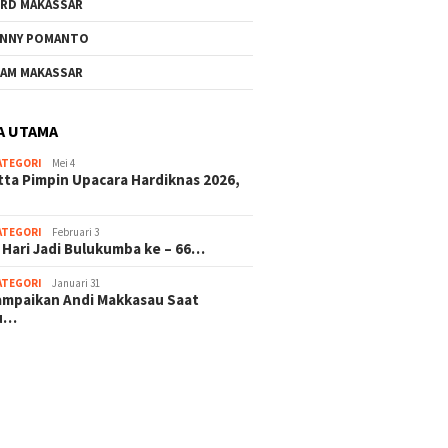
RD MAKASSAR
NNY POMANTO
Andi Utta Pimpin Upacara
Jelang 
AM MAKASSAR
Hardiknas 2026,Tegaskan
ke – 66
Komitmen Pendidikan
Investa
Bermutu untuk Semua
Masa D
A UTAMA
ATEGORI
Mei 4
rkat Bulukumba Gelar
tta Pimpin Upacara Hardiknas 2026,
dan Doa Bersama
t Tahun Baru
ATEGORI
Februari 3
 Hari Jadi Bulukumba ke – 66…
ATEGORI
Januari 31
sampaikan Andi Makkasau Saat
u…
 hitam mahjong rekomendasi
slot online
mus slot gacor