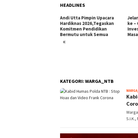
HEADLINES
i Utta Pimpin Upacara
Jelang Hari Jadi Bulukumba
Ini 
diknas 2026,Tegaskan
ke – 66 Tahun: Menata
Makk
mitmen Pendidikan
Investasi, Menyongsong
Pors
rmutu untuk Semua
Masa Depan
«
KATEGORI:
WARGA_NTB
WARGA
Kabi
Cor
Warga
S.I.K.