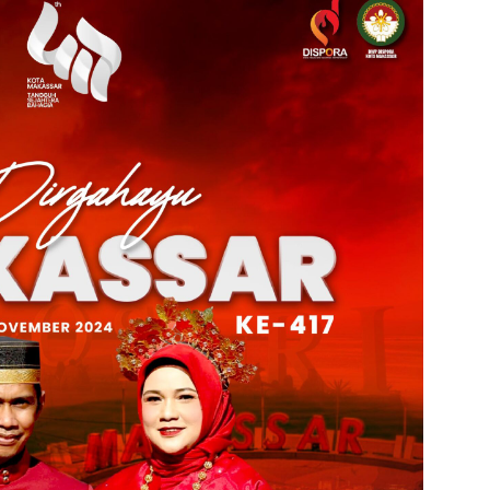
admin s
situs ju
bonus s
pakar p
prediks