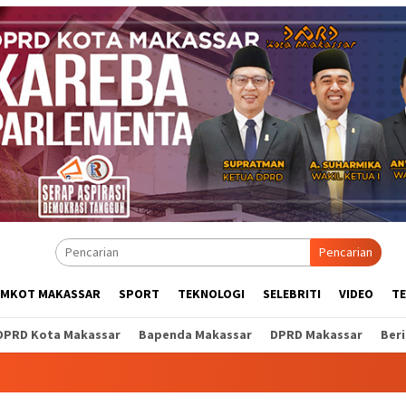
Pencarian
EMKOT MAKASSAR
SPORT
TEKNOLOGI
SELEBRITI
VIDEO
T
DPRD Kota Makassar
Bapenda Makassar
DPRD Makassar
Ber