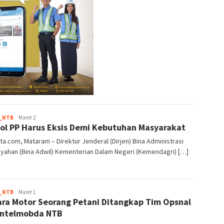
root
_NTB
Maret 2
ol PP Harus Eksis Demi Kebutuhan Masyarakat
a.com, Mataram – Direktur Jenderal (Dirjen) Bina Administrasi
yahan (Bina Adwil) Kementerian Dalam Negeri (Kemendagri) […]
root
_NTB
Maret 1
ra Motor Seorang Petani Ditangkap Tim Opsnal
Intelmobda NTB