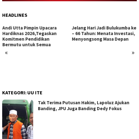
HEADLINES
Andi Utta Pimpin Upacara
Jelang Hari Jadi Bulukumba ke
Hardiknas 2026,Tegaskan
– 66 Tahun: Menata Investasi,
Komitmen Pendidikan
Menyongsong Masa Depan
Bermutu untuk Semua
«
»
KATEGORI:
UU ITE
Tak Terima Putusan Hakim, Lapoluz Ajukan
Banding, JPU Juga Banding Dedy Fokus