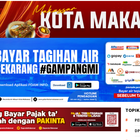
TOPIK
PE
DP