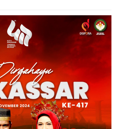
admin s
situs ju
bonus s
pakar p
prediks