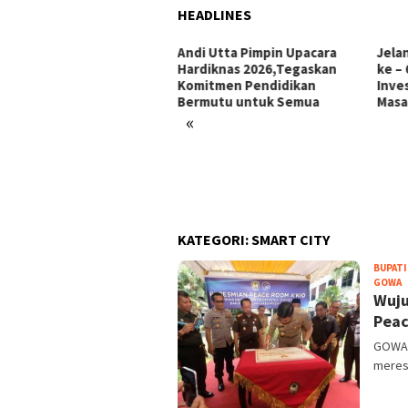
HEADLINES
i Utta Pimpin Upacara
Jelang Hari Jadi Bulukumba
Ini 
diknas 2026,Tegaskan
ke – 66 Tahun: Menata
Makk
mitmen Pendidikan
Investasi, Menyongsong
Pors
rmutu untuk Semua
Masa Depan
«
KATEGORI:
SMART CITY
BUPATI
r
GOWA
Wuju
Peac
GOWA,
meres