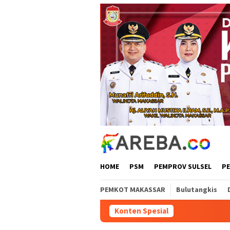
Loncat
ke
konten
HOME
PSM
PEMPROV SULSEL
P
PEMKOT MAKASSAR
Bulutangkis
Konten Spesial