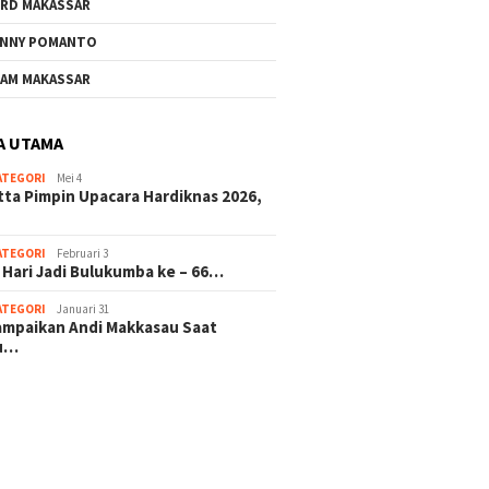
RD MAKASSAR
NNY POMANTO
Andi Utta Pimpin Upacara
Jelang 
AM MAKASSAR
Hardiknas 2026,Tegaskan
ke – 66
Komitmen Pendidikan
Investa
Bermutu untuk Semua
Masa D
A UTAMA
ATEGORI
Mei 4
rkat Bulukumba Gelar
tta Pimpin Upacara Hardiknas 2026,
dan Doa Bersama
t Tahun Baru
ATEGORI
Februari 3
 Hari Jadi Bulukumba ke – 66…
ATEGORI
Januari 31
sampaikan Andi Makkasau Saat
u…
 hitam mahjong rekomendasi
slot online
mus slot gacor