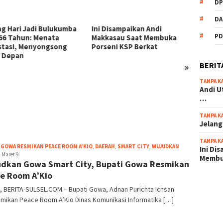
DP
DA
Disampaikan Andi
PD
asau Saat Membuka
eni KSP Berkat
»
BERIT
TANPA K
54 Personel Polres
KSP Be
Andi U
Bulukumba Naik Pangkat, 3
Zikir 
…
Diantaranya Naik Kompol
Sambu
TANPA K
Jelang
TANPA K
 GOWA RESMIKAN PEACE ROOM A'KIO
,
DAERAH
,
SMART CITY
,
WUJUDKAN
Ini Di
oot
Maret 9
Memb
dkan Gowa Smart City, Bupati Gowa Resmikan
e Room A’Kio
scatter
 BERITA-SULSEL.COM – Bupati Gowa, Adnan Purichta Ichsan
maxwin 
mikan Peace Room A’Kio Dinas Komunikasi Informatika […]
pola ru