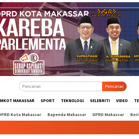
Pencarian
EMKOT MAKASSAR
SPORT
TEKNOLOGI
SELEBRITI
VIDEO
T
DPRD Kota Makassar
Bapenda Makassar
DPRD Makassar
Ber